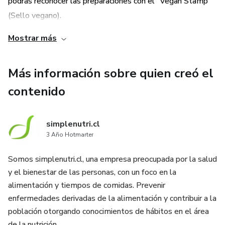
podrás reconocer las preparaciones con el "Vegan Stamp"
(Sello vegano).
Mostrar más
Tiempos de Comidas: En el presente e-book lograrás
encontrar preparaciones en distintos tiempos de comida
Más información sobre quien creó el
durante el transcurso del día. Tales cómo Desayuno,
almuerzo, once y cena. Y también bonus que podrás
contenido
prepararlos en cócteles, postres, colaciones, snack, etc.
simplenutri.cl
3 Año Hotmarter
Somos simplenutri.cl, una empresa preocupada por la salud
y el bienestar de las personas, con un foco en la
alimentación y tiempos de comidas. Prevenir
enfermedades derivadas de la alimentación y contribuir a la
población otorgando conocimientos de hábitos en el área
de la nutrición.