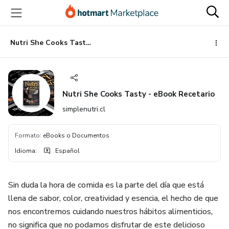
Ir
Ir
Ir
al
a
al
contenido
la
pie
principal
página
de
Nutri She Cooks Tasty - eBook Recetario
de
página
pago
Nutri She Cooks Tasty - eBook Recetario
simplenutri.cl
Formato
:
eBooks o Documentos
Idioma
:
Español
Sin duda la hora de comida es la parte del día que está
llena de sabor, color, creatividad y esencia, el hecho de que
nos encontremos cuidando nuestros hábitos alimenticios,
no significa que no podamos disfrutar de este delicioso