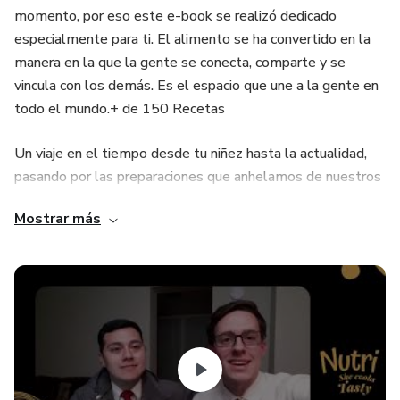
momento, por eso este e-book se realizó dedicado
especialmente para ti. El alimento se ha convertido en la
manera en la que la gente se conecta, comparte y se
vincula con los demás. Es el espacio que une a la gente en
todo el mundo.+ de 150 Recetas
Un viaje en el tiempo desde tu niñez hasta la actualidad,
pasando por las preparaciones que anhelamos de nuestros
abuelos hasta deliciosos platos que puedes prepararlos en
Mostrar más
tu casa de forma sencilla.
Preparaciones deliciosas pensadas para el consumo de
personas veganas y no veganas. En el e-book lo podrás
encontrar fácilmente en la sección de ingrediente de cada
preparación. Además podrás reconocer las preparaciones
con el "Vegan Stamp" (Sello vegano).