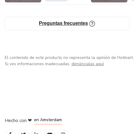
Preguntas frecuentes
El contenido de este producto no representa la opinión de Hotmart.
Si ves informaciones inadecuadas,
denúncialas aquí
en Madrid
en Amsterdam
Hecho con
❤
en Belo Horizonte
en Ciudad de México
en Bogotá