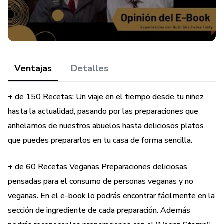
En el presente e-book lograrás encontrar preparaciones en
distintos tiempos de comida durante el transcurso del día.
Tales cómo Desayuno, almuerzo, once y cena. Y también
bonus que podrás prepararlos en cócteles, postres,
colaciones, snack, etc.
Ventajas
Detalles
+ de 150 Recetas: Un viaje en el tiempo desde tu niñez
hasta la actualidad, pasando por las preparaciones que
anhelamos de nuestros abuelos hasta deliciosos platos
que puedes prepararlos en tu casa de forma sencilla.
+ de 60 Recetas Veganas Preparaciones deliciosas
pensadas para el consumo de personas veganas y no
veganas. En el e-book lo podrás encontrar fácilmente en la
sección de ingrediente de cada preparación. Además