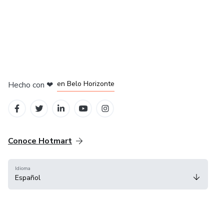
en Ciudad de México
en Bogotá
en Amsterdam
en Madrid
en Belo Horizonte
Hecho con
❤
Conoce Hotmart
Idioma
Español