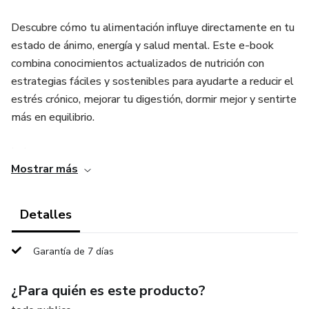
Descubre cómo tu alimentación influye directamente en tu
estado de ánimo, energía y salud mental. Este e-book
combina conocimientos actualizados de nutrición con
estrategias fáciles y sostenibles para ayudarte a reducir el
estrés crónico, mejorar tu digestión, dormir mejor y sentirte
más en equilibrio.
Incluye:
Mostrar más
Explicaciones claras del vínculo entre nutrición y estrés
Detalles
Lista de alimentos y nutrientes clave antiestrés
Garantía de 7 días
Plan semanal basado en ingredientes locales
¿Para quién es este producto?
Checklist de hábitos diarios + lista de compras imprimible