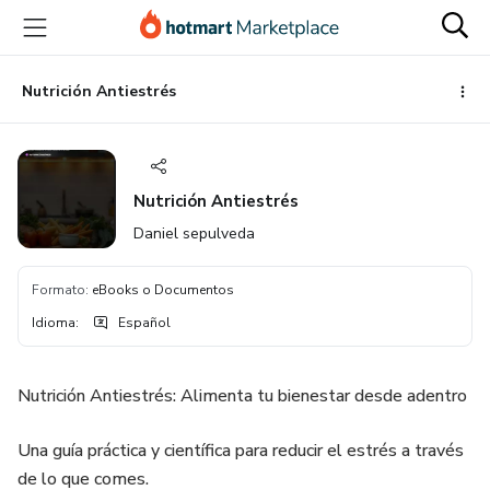
Ir
Ir
Ir
al
a
al
contenido
la
pie
principal
página
de
Nutrición Antiestrés
de
página
pago
Nutrición Antiestrés
Daniel sepulveda
Formato
:
eBooks o Documentos
Idioma
:
Español
Nutrición Antiestrés: Alimenta tu bienestar desde adentro
Una guía práctica y científica para reducir el estrés a través
de lo que comes.