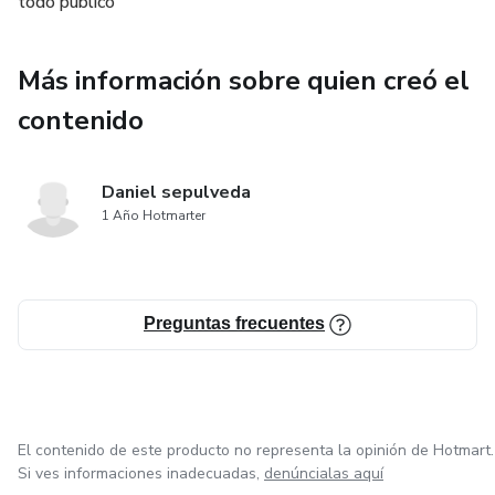
todo publico
Ideal para quienes buscan una alternativa natural, efectiva y
basada en evidencia para mejorar su bienestar emocional a
Más información sobre quien creó el
través de la comida real.
contenido
Daniel sepulveda
1 Año Hotmarter
Preguntas frecuentes
El contenido de este producto no representa la opinión de Hotmart.
Si ves informaciones inadecuadas,
denúncialas aquí