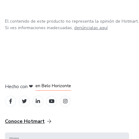
El contenido de este producto no representa la opinión de Hotmart.
Si ves informaciones inadecuadas,
denúncialas aquí
en Ciudad de México
en Bogotá
en Amsterdam
en Madrid
en Belo Horizonte
Hecho con
❤
Conoce Hotmart
Idioma