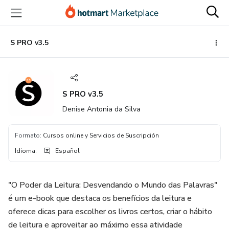
Ir
Ir
Ir
al
a
al
contenido
la
pie
principal
página
de
S PRO v3.5
de
página
pago
S PRO v3.5
Denise Antonia da Silva
Formato
:
Cursos online y Servicios de Suscripción
Idioma
:
Español
"O Poder da Leitura: Desvendando o Mundo das Palavras"
é um e-book que destaca os benefícios da leitura e
oferece dicas para escolher os livros certos, criar o hábito
de leitura e aproveitar ao máximo essa atividade