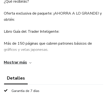
¿Qué recibirás?
Oferta exclusiva de paquete: ¡AHORRA A LO GRANDE! y
obtén:
Libro Guía del Trader Inteligente:
Más de 150 páginas que cubren patrones básicos de
gráficos y velas japonesas.
Libro de Conceptos de Smart Money:
Mostrar más
Más de 160 páginas que revelan los conceptos de Smart
Detalles
Money, desde nivel principiante hasta profesional.
Garantía de 7 días
Libro de Estrategias de Day Trading:
Más de 200 páginas repletas de estrategias de day