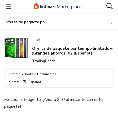
Ir
Ir
Ir
al
a
al
contenido
la
pie
principal
página
de
Oferta de paquete por tiempo limitado – ¡Grandes ahorros! #2 [Español]
de
página
pago
Oferta de paquete por tiempo limitado –
¡Grandes ahorros! #2 [Español]
TradingReads
Formato
:
eBooks o Documentos
Idioma
:
Español
Elección inteligente. ¡Ahorra $40 al instante con este
paquete!