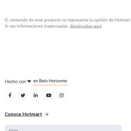
El contenido de este producto no representa la opinión de Hotmart.
Si ves informaciones inadecuadas,
denúncialas aquí
en Ciudad de México
en Bogotá
en Amsterdam
en Madrid
en Belo Horizonte
Hecho con
❤
Conoce Hotmart
Idioma