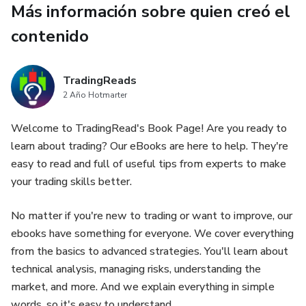
trading comprobadas.
Más información sobre quien creó el
contenido
Libro de Trading con Price Action:
Más de 160 páginas que cubren estrategias de Price
TradingReads
Action desde lo básico hasta lo avanzado.
2 Año Hotmarter
Estos eBooks son recursos educativos para Forex, Cripto y
Welcome to TradingRead's Book Page! Are you ready to
Acciones.
learn about trading? Our eBooks are here to help. They're
easy to read and full of useful tips from experts to make
¡Date prisa! Esta oferta no durará mucho. ¡Actúa ahora
your trading skills better.
antes de que desaparezca!
No matter if you're new to trading or want to improve, our
ebooks have something for everyone. We cover everything
from the basics to advanced strategies. You'll learn about
technical analysis, managing risks, understanding the
market, and more. And we explain everything in simple
words, so it's easy to understand.