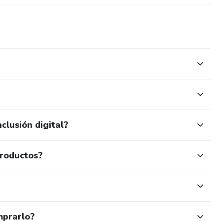
clusión digital?
productos?
mprarlo?