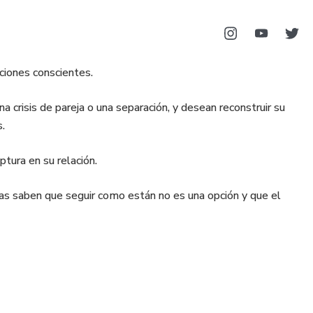
ciones conscientes.
risis de pareja o una separación, y desean reconstruir su
.
tura en su relación.
as saben que seguir como están no es una opción y que el
s, acompaño a las personas a recuperar claridad, sanar lo que
l, para crear las bases reales de una relación más estable,