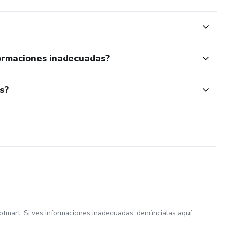
ormaciones inadecuadas?
s?
otmart. Si ves informaciones inadecuadas,
denúncialas aquí