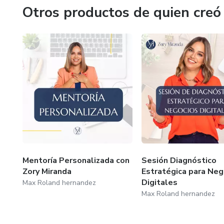
Este espacio es para quienes valoran la familia, desean r
Otros productos de quien creó
mismos para hacerlo posible.
Mentoría Personalizada con
Sesión Diagnóstico
Zory Miranda
Estratégica para Neg
Digitales
Max Roland hernandez
Max Roland hernandez