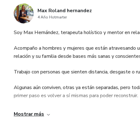
Max Roland hernandez
4 Año Hotmarter
Soy Max Hernández, terapeuta holístico y mentor en rela
Acompaño a hombres y mujeres que están atravesando una c
relación y su familia desde bases más sanas y conscientes
Trabajo con personas que sienten distancia, desgaste o rup
Algunas aún conviven, otras ya están separadas, pero tod
primer paso es volver a sí mismas para poder reconstruir.
A través de procesos prácticos, emocionales y espirituale
Mostrar más
se repite, volver a su centro y recuperar su poder persona
amorosa y consciente.