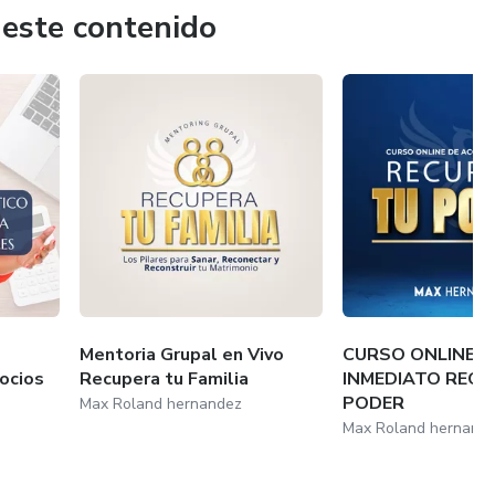
econstruir su unión y están dispuestos a empezar por sí
 este contenido
Mentoria Grupal en Vivo
CURSO ONLINE D
ocios
Recupera tu Familia
INMEDIATO RECU
PODER
Max Roland hernandez
Max Roland hernand