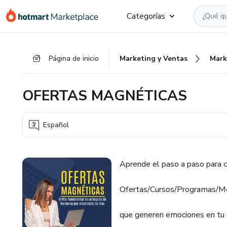
Ir
Ir
Ir
Categorías
al
a
al
contenido
la
pie
principal
página
de
Página de inicio
Marketing y Ventas
Mark
de
página
pago
OFERTAS MAGNÉTICAS
Español
Aprende el paso a paso para c
Ofertas/Cursos/Programas/Ment
que generen emociones en tu c