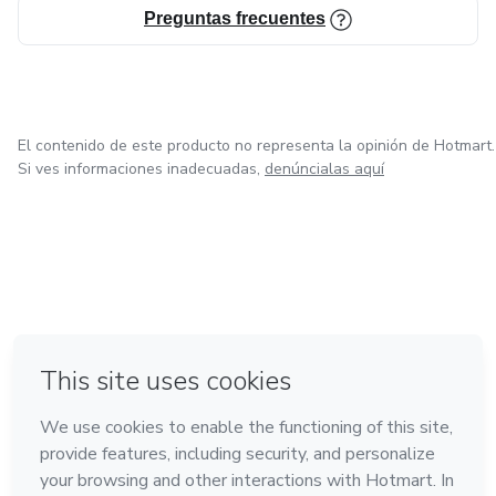
Preguntas frecuentes
El contenido de este producto no representa la opinión de Hotmart.
Si ves informaciones inadecuadas,
denúncialas aquí
en Ciudad de México
en Bogotá
en Amsterdam
en Madrid
en Belo Horizonte
Hecho con
❤