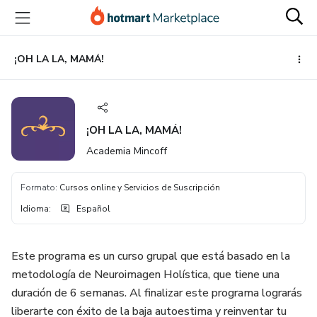
Ir
Ir
Ir
al
a
al
contenido
la
pie
principal
página
de
¡OH LA LA, MAMÁ!
de
página
pago
¡OH LA LA, MAMÁ!
Academia Mincoff
Formato
:
Cursos online y Servicios de Suscripción
Idioma
:
Español
Este programa es un curso grupal que está basado en la
metodología de Neuroimagen Holística, que tiene una
duración de 6 semanas. Al finalizar este programa lograrás
liberarte con éxito de la baja autoestima y reinventar tu