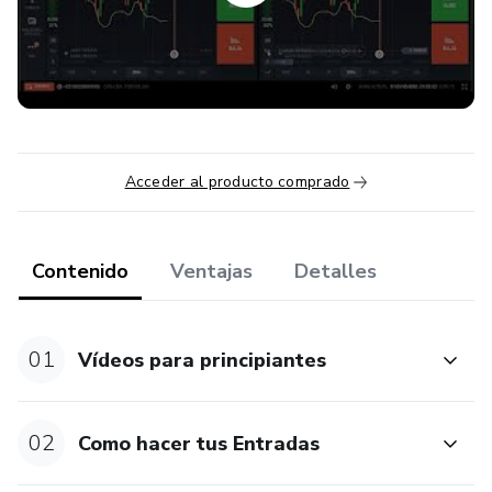
- 🧠 **Carácter Profesional y Disciplinado:** Adquiere la
mentalidad y la disciplina necesarias para triunfar en el
trading.
### 🌟 ¡Transforma tu futuro financiero y alcanza el éxito
que mereces! 💰
Acceder al producto comprado
---
Contenido
Ventajas
Detalles
⚠️ *"Todas las estrategias e inversiones implican un riesgo
de pérdida. Ninguna información contenida en este
producto debe interpretarse como asesoramiento de
01
Vídeos para principiantes
inversión."*
02
Como hacer tus Entradas