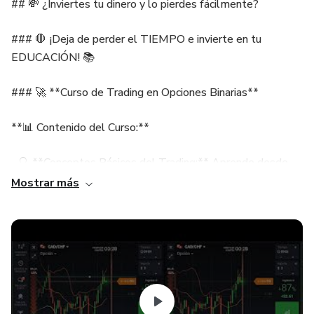
## 💸 ¿Inviertes tu dinero y lo pierdes fácilmente?
### 🛑 ¡Deja de perder el TIEMPO e invierte en tu
EDUCACIÓN! 📚
### 🚀 **Curso de Trading en Opciones Binarias**
**📊 Contenido del Curso:**
- 🔍 **Conceptos Básicos del Trading:** Aprende desde
cero a operar en Opciones Binarias con seguridad.
Mostrar más
- 📈 **Acción del Precio:** Descubre el pilar de cada trader
exitoso. Domina cada detalle e información crucial de los
gráficos financieros.
- 🎯 **Alta Probabilidad de Éxito:** Desarrolla la habilidad
para tomar posiciones con altas probabilidades de éxito.