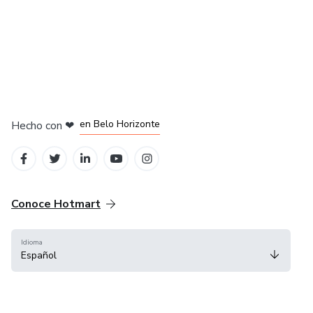
en Ciudad de México
en Bogotá
en Amsterdam
en Madrid
en Belo Horizonte
Hecho con
❤
Conoce Hotmart
Idioma
Español