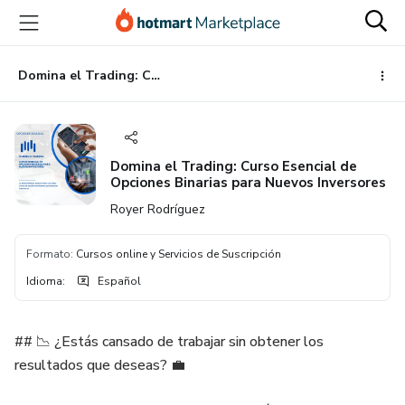
Ir
Ir
Ir
al
a
al
contenido
la
pie
principal
página
de
Domina el Trading: Curso Esencial de Opciones Binarias para Nuevos Inversores
de
página
pago
Domina el Trading: Curso Esencial de
Opciones Binarias para Nuevos Inversores
Royer Rodríguez
Formato
:
Cursos online y Servicios de Suscripción
Idioma
:
Español
## 📉 ¿Estás cansado de trabajar sin obtener los
resultados que deseas? 💼