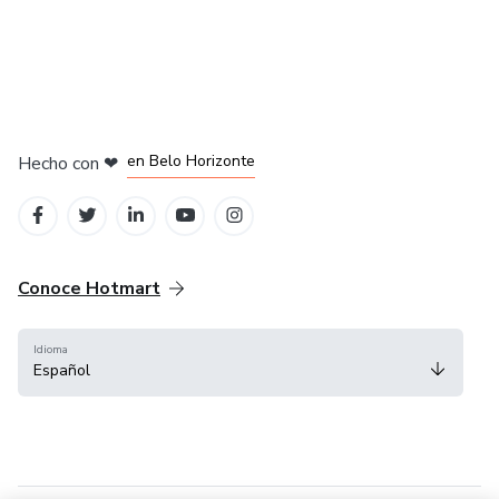
en Ciudad de México
en Bogotá
en Amsterdam
en Madrid
en Belo Horizonte
Hecho con
❤
Conoce Hotmart
Idioma
Español