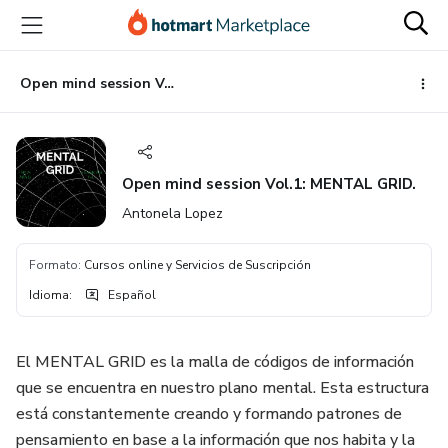
Ir
Ir
Ir
al
a
al
contenido
la
pie
principal
página
de
Open mind session Vol.1: MENTAL GRID.
de
página
pago
Open mind session Vol.1: MENTAL GRID.
Antonela Lopez
Formato
:
Cursos online y Servicios de Suscripción
Idioma
:
Español
El MENTAL GRID es la malla de códigos de información
que se encuentra en nuestro plano mental. Esta estructura
está constantemente creando y formando patrones de
pensamiento en base a la información que nos habita y la