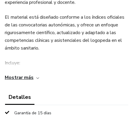
experiencia profesional y docente.
El material está diseñado conforme a los índices oficiales
de las convocatorias autonómicas, y ofrece un enfoque
rigurosamente científico, actualizado y adaptado a las
competencias clínicas y asistenciales del logopeda en el
ámbito sanitario.
Incluye:
Mostrar más
Desarrollo teórico completo de todos los temas, con
redacción académica y referencias en formato APA (7ª
edición).
Detalles
Test de autoevaluación con 4 opciones de respuesta y
Garantía de 15 días
nivel de dificultad medio, elaborados siguiendo los criterios
de examen oficiales.