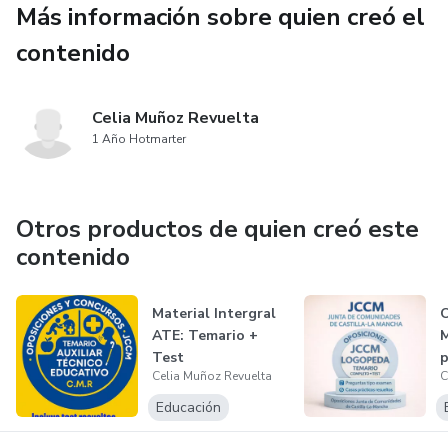
Más información sobre quien creó el
Casos prácticos resueltos, orientados al razonamiento
clínico y a la aplicación de protocolos de intervención
contenido
logopédica.
Celia Muñoz Revuelta
Bibliografía actualizada y normativa oficial y fuentes
1 Año Hotmarter
públicas (BOE, DOUE, etc.).
Además, ofrecemos asesoramiento personalizado y
resolución de dudas para nuestros usuarios a través del
Otros productos de quien creó este
correo electrónico:
contenido
📩 oposlogos@gmail.com
Material Intergral
O
ATE: Temario +
M
Test
p
Celia Muñoz Revuelta
C
(
Educación