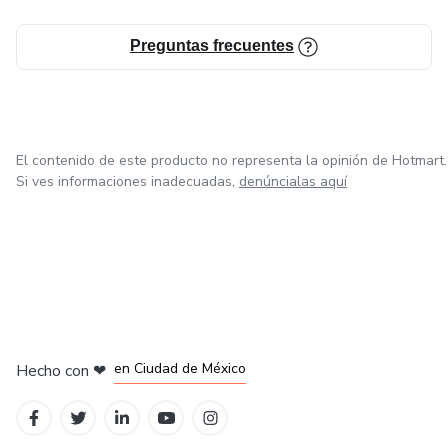
Preguntas frecuentes
El contenido de este producto no representa la opinión de Hotmart.
Si ves informaciones inadecuadas,
denúncialas aquí
en Bogotá
en Amsterdam
en Madrid
en Ciudad de México
Hecho con
❤
en Belo Horizonte