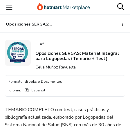
Ir
Ir
Ir
al
a
al
contenido
la
pie
principal
página
de
Oposiciones SERGAS: Material Integral para Logopedas (Temario + Test)
de
página
pago
Oposiciones SERGAS: Material Integral
para Logopedas (Temario + Test)
Celia Muñoz Revuelta
Formato
:
eBooks o Documentos
Idioma
:
Español
TEMARIO COMPLETO con test, casos prácticos y
bibliografía actualizada, elaborado por Logopedas del
Sistema Nacional de Salud (SNS) con más de 30 años de