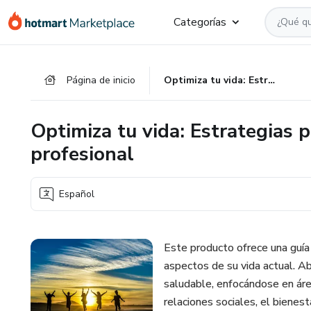
Ir
Ir
Ir
Categorías
al
a
al
contenido
la
pie
principal
página
de
Página de inicio
Optimiza tu vida: Estrategias para el éxito personal y profesional
de
página
pago
Optimiza tu vida: Estrategias p
profesional
Español
Este producto ofrece una guía
aspectos de su vida actual. A
saludable, enfocándose en área
relaciones sociales, el bienest