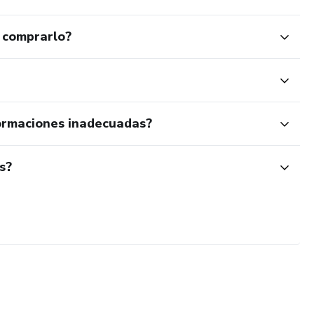
 comprarlo?
ormaciones inadecuadas?
s?