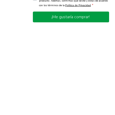
producto. Además, confirmas que leíste y estás de acuerdo
*
con los términos de la
Política de Privacidad
¡Me gustaría comprar!