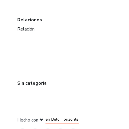
Relaciones
Relación
Sin categoría
en Ciudad de México
en Bogotá
en Amsterdam
en Madrid
en Belo Horizonte
Hecho con
❤