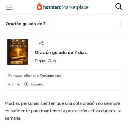
Ir
Ir
Ir
al
a
al
contenido
la
pie
principal
página
de
Oración guiado de 7 días
de
página
pago
Oración guiado de 7 días
Digital Club
Formato
:
eBooks o Documentos
Idioma
:
Español
Muchas personas sienten que una sola oración no siempre
es suficiente para mantener la protección activa durante la
semana.