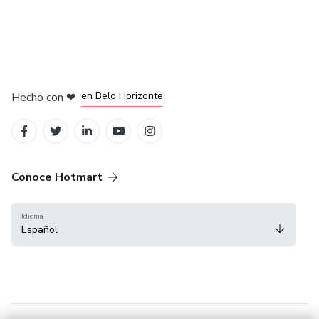
en Ciudad de México
en Bogotá
en Amsterdam
en Madrid
en Belo Horizonte
Hecho con
❤
Conoce Hotmart
Idioma
Español