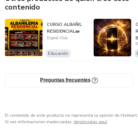
contenido
CURSO ALBAÑIL
O
RESIDENCIAL🧱
R
Digital Club
D
E
I
Educación
Preguntas frecuentes
El contenido de este producto no representa la opinión de Hotmart.
Si ves informaciones inadecuadas,
denúncialas aquí