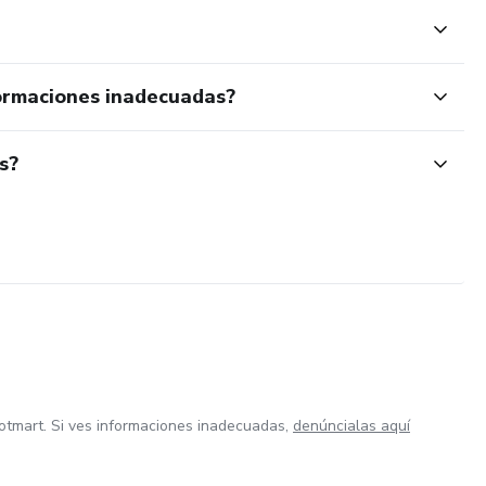
ormaciones inadecuadas?
s?
otmart. Si ves informaciones inadecuadas,
denúncialas aquí