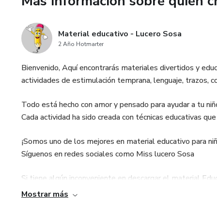
Más información sobre quien c
¡Ayuda a tu hijo a desarrollar 
de oraciones con pictogramas!
Material educativo - Lucero Sosa
2 Año Hotmarter
Bienvenido, Aquí encontrarás materiales divertidos y ed
actividades de estimulación temprana, lenguaje, trazos,
Todo está hecho con amor y pensado para ayudar a tu niño 
Cada actividad ha sido creada con técnicas educativas que
¡Somos uno de los mejores en material educativo para niño
Síguenos en redes sociales como Miss lucero Sosa
Si tiene algún inconveniente en descargar el material Edu
misslucerososa@gmail.com
Mostrar más