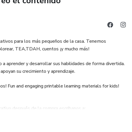
reó el contenido
una base sólida en lectura y escritura con nuestro cuadernillo
 Compre ahora y vea los resultados!"
ucativos para los más pequeños de la casa. Tenemos
 colorear, TEA,TDAH, cuentos ¡y mucho más!
a aprender y desarrollar sus habilidades de forma divertida.
 apoyan su crecimiento y aprendizaje.
s! Fun and engaging printable learning materials for kids!
cativo después de la compra escribanos a: