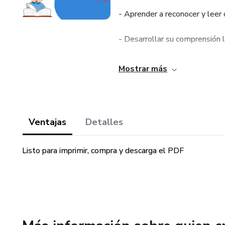
- Aprender a reconocer y leer 
- Desarrollar su comprensión l
- Mejorar su vocabulario y gra
Mostrar más
- Estimular su creatividad y con
Características:
Ventajas
Detalles
- Oraciones sencillas y fácile
Listo para imprimir, compra y descarga el PDF
- Pictogramas divertidos y atr
- Ideal para niños de 5 años a
- Ayuda a desarrollar habilidad