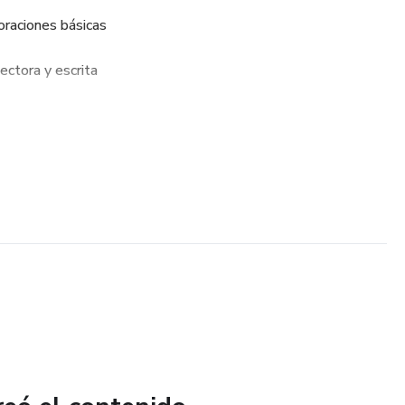
oraciones básicas
ectora y escrita
mática
fianza al leer y escribir
s de entender
activos para niños
 más
es lingüísticas y cognitivas