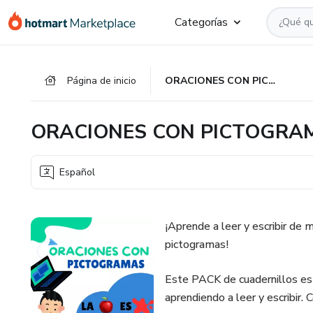
Ir
Ir
Ir
Categorías
al
a
al
contenido
la
pie
principal
página
de
Página de inicio
ORACIONES CON PICTOGRAMAS
de
página
pago
ORACIONES CON PICTOGRA
Español
¡Aprende a leer y escribir de 
pictogramas!
Este PACK de cuadernillos es 
aprendiendo a leer y escribir. 