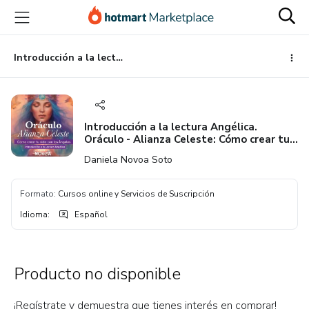
Ir
Ir
Ir
al
a
al
contenido
la
pie
principal
página
de
Introducción a la lectura Angélica. Oráculo - Alianza Celeste: Cómo crear tu vida con los ángeles.
de
página
pago
Introducción a la lectura Angélica.
Oráculo - Alianza Celeste: Cómo crear tu
vida con los ángeles.
Daniela Novoa Soto
Formato
:
Cursos online y Servicios de Suscripción
Idioma
:
Español
Producto no disponible
¡Regístrate y demuestra que tienes interés en comprar!