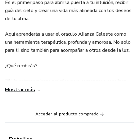
Es el primer paso para abrir la puerta a tu intuición, recibir
guía del cielo y crear una vida más alineada con los deseos
de tu alma.
Aquí aprenderás a usar el oráculo Alianza Celeste como
una herramienta terapéutica, profunda y amorosa. No solo
para ti, sino también para acompañar a otros desde la luz.
¿Qué recibirás?
💌 Un entrenamiento práctico para comenzar a canalizar
mensajes angelicales a través de las cartas.
Mostrar más
🌈 Técnicas para leer para ti y para otros, con seguridad y
conexión.
Acceder al producto comprado
🔮 Un mensaje espiritual, una afirmación de poder y un
código sagrado con cada carta.