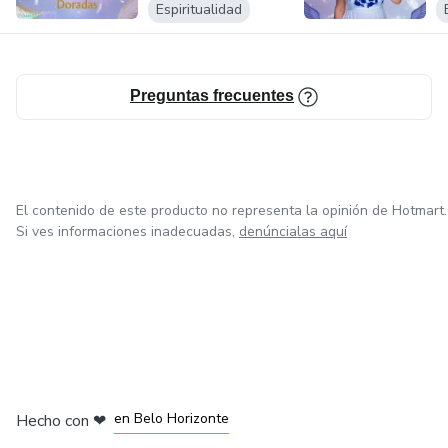
Espiritualidad
Preguntas frecuentes
El contenido de este producto no representa la opinión de Hotmart.
Si ves informaciones inadecuadas,
denúncialas aquí
en Ciudad de México
en Bogotá
en Amsterdam
en Madrid
en Belo Horizonte
Hecho con
❤