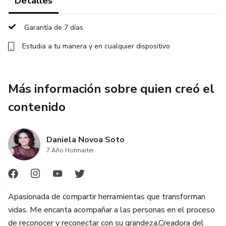
Detalles
💖 Un enfoque terapéutico que te permite alinear tu
Garantía de 7 días
energía con lo que verdaderamente deseas.
Estudia a tu manera y en cualquier dispositivo
Este taller es ideal si…
Sientes el llamado de los ángeles y no sabes por dónde
Más información sobre quien creó el
empezar.
contenido
Quieres una herramienta de apoyo emocional y energético.
Daniela Novoa Soto
Te gustaría recibir guía clara y elevar tu vibración cada día.
7 Año Hotmarter
Acompañas a otros y deseas sumar las cartas como parte
de tu servicio.
Apasionada de compartir herramientas que transforman
vidas. Me encanta acompañar a las personas en el proceso
de reconocer y reconectar con su grandeza.Creadora del