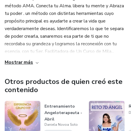
método AMA. Conecta tu Alma. libera tu mente y Abraza
tu poder . un método con distintas herramientas cuyo
propósito principal es ayudarte a crear la vida que
verdaderamente deseas. Identificaremos lo que te separa
de poder crearla, sanaremos esa parte de ti que no
recordaba su grandeza y logramos la reconexión con tu
esencia, con tu Ser. Facilitadora de Un Curso de Mila...
Mostrar más
Otros productos de quien creó este
contenido
Entrenamiento
R
Angeloterapeuta -
D
Abril
Daniela Novoa Soto