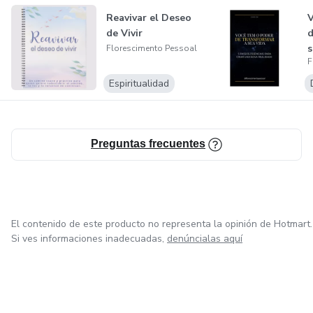
Essence&nbsp;! La recherche de connaissance de soi et de
Reavivar el Deseo
V
connexion avec ma part Divine m'a fait venir ici, dans le but
de Vivir
d
d'aider les gens à être plus heureux, même face aux
s
Florescimento Pessoal
difficultés de la vie. C'est ma mission !
F
Espiritualidad
Preguntas frecuentes
El contenido de este producto no representa la opinión de Hotmart.
Si ves informaciones inadecuadas,
denúncialas aquí