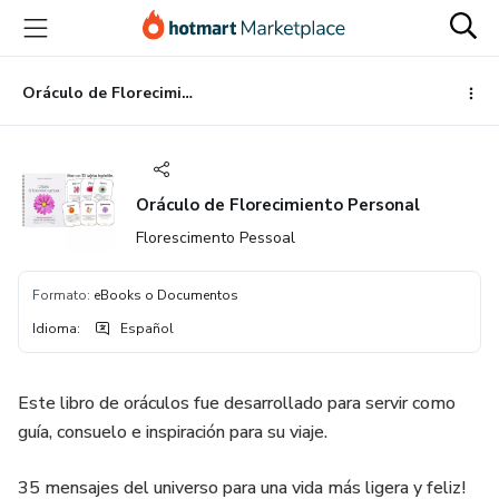
Ir
Ir
Ir
al
a
al
contenido
la
pie
principal
página
de
Oráculo de Florecimiento Personal
de
página
pago
Oráculo de Florecimiento Personal
Florescimento Pessoal
Formato
:
eBooks o Documentos
Idioma
:
Español
Este libro de oráculos fue desarrollado para servir como
guía, consuelo e inspiración para su viaje.
35 mensajes del universo para una vida más ligera y feliz!