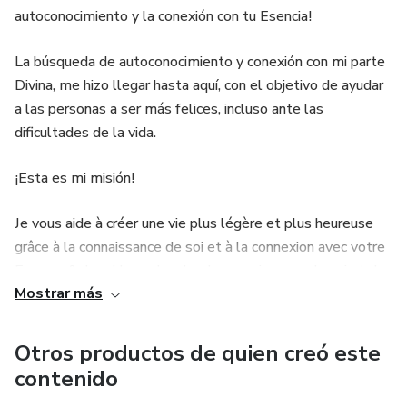
autoconocimiento y la conexión con tu Esencia!
La búsqueda de autoconocimiento y conexión con mi parte
Divina, me hizo llegar hasta aquí, con el objetivo de ayudar
a las personas a ser más felices, incluso ante las
dificultades de la vida.
¡Esta es mi misión!
Je vous aide à créer une vie plus légère et plus heureuse
grâce à la connaissance de soi et à la connexion avec votre
Essence&nbsp;! La recherche de connaissance de soi et de
Mostrar más
connexion avec ma part Divine m'a fait venir ici, dans le but
d'aider les gens à être plus heureux, même face aux
difficultés de la vie. C'est ma mission !Je vous aide à créer
Otros productos de quien creó este
une vie plus légère et plus heureuse grâce à la
contenido
connaissance de soi et à la connexion avec votre