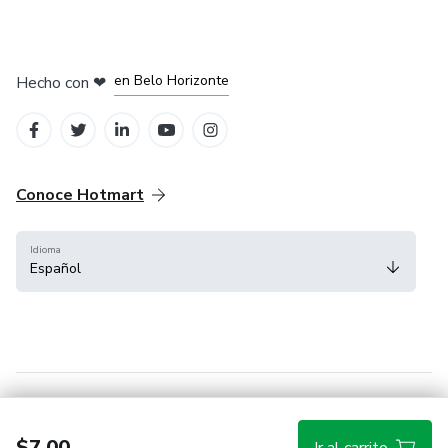
en Ciudad de México
en Bogotá
en Amsterdam
en Madrid
en Belo Horizonte
Hecho con
❤
Conoce Hotmart
Idioma
Español
FAQ
Términos
Privacidad
Cookies
$7.00