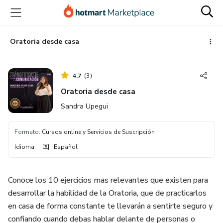
Ir
Ir
Ir
al
a
al
contenido
la
pie
principal
página
de
Oratoria desde casa
de
página
pago
4.7
(
3
)
Oratoria desde casa
Sandra Upegui
Formato
:
Cursos online y Servicios de Suscripción
Idioma
:
Español
Conoce los 10 ejercicios mas relevantes que existen para
desarrollar la habilidad de la Oratoria, que de practicarlos
en casa de forma constante te llevarán a sentirte seguro y
confiando cuando debas hablar delante de personas o