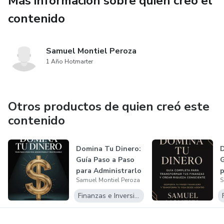
Más información sobre quien creó el
Este libro está pensado para jóvenes, estudiantes,
contenido
trabajadores o cualquier persona que quiera tomar el
control de su vida, sin importar su situación actual.
Samuel Montiel Peroza
No necesitas experiencia previa, solo el deseo de mejorar.
1 Año Hotmarter
¡Tú puedes comenzar tu transformación hoy!
Otros productos de quien creó este
contenido
Domina Tu Dinero:
D
Guía Paso a Paso
G
para Administrarlo
p
Samuel Montiel Peroza
S
y Mult...
T
Finanzas e Inversiones