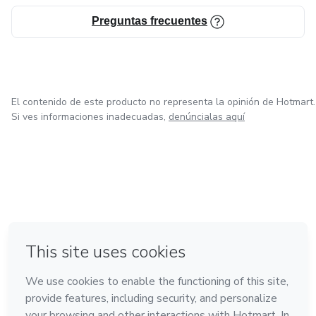
Preguntas frecuentes
El contenido de este producto no representa la opinión de Hotmart.
Si ves informaciones inadecuadas,
denúncialas aquí
en Ciudad de México
en Bogotá
en Amsterdam
en Madrid
en Belo Horizonte
Hecho con
❤