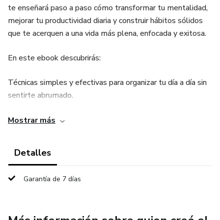
te enseñará paso a paso cómo transformar tu mentalidad,
mejorar tu productividad diaria y construir hábitos sólidos
que te acerquen a una vida más plena, enfocada y exitosa.
En este ebook descubrirás:
Técnicas simples y efectivas para organizar tu día a día sin
sentirte abrumado.
Cómo crear hábitos duraderos que te impulsen al éxito
Mostrar más
personal.
Detalles
Estrategias para desarrollar una mentalidad
inquebrantable ante los retos.
Garantía de 7 días
Un plan claro para tomar el control de tu tiempo, tus
emociones y tus metas.