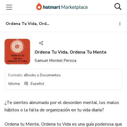
Ir
Ir
Ir
al
a
al
contenido
la
pie
principal
página
de
Ordena Tu Vida, Ordena Tu Mente
de
página
pago
Ordena Tu Vida, Ordena Tu Mente
Samuel Montiel Peroza
Formato
:
eBooks o Documentos
Idioma
:
Español
¿Te sientes abrumado por el desorden mental, los malos
hábitos o la falta de organización en tu vida diaria?
Ordena tu Mente, Ordena tu Vida es una guía poderosa que