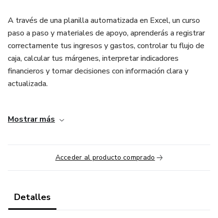
A través de una planilla automatizada en Excel, un curso
paso a paso y materiales de apoyo, aprenderás a registrar
correctamente tus ingresos y gastos, controlar tu flujo de
caja, calcular tus márgenes, interpretar indicadores
financieros y tomar decisiones con información clara y
actualizada.
Este curso incluye:
Mostrar más
• Planilla de Control Financiero para tu Negocio.
• Curso completo en video para configurar y utilizar la
Acceder al producto comprado
herramienta.
• Ebook con los conceptos fundamentales del control
Detalles
financiero.