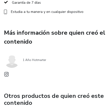
Garantía de 7 días
• Guía práctica para aprender a interpretar los indicadores
Estudia a tu manera y en cualquier dispositivo
de la planilla.
• Plan de Acción Financiera de 30 Días para implementar
Más información sobre quien creó el
hábitos financieros.
contenido
• Checklist de Consistencia Semanal para mantener tu
información siempre organizada.
1 Año Hotmarter
Todo el contenido fue creado para que puedas
implementar un sistema financiero simple, práctico y fácil
de utilizar, permitiéndote conocer la realidad económica de
tu negocio y mejorar tu rentabilidad con mayor seguridad.
Otros productos de quien creó este
contenido