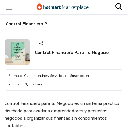
Ir
Ir
Ir
al
a
al
contenido
la
pie
principal
página
de
Control Financiero Para Tu Negocio
de
página
pago
Control Financiero Para Tu Negocio
Formato
:
Cursos online y Servicios de Suscripción
Idioma
:
Español
Control Financiero para tu Negocio es un sistema práctico
diseñado para ayudar a emprendedores y pequeños
negocios a organizar sus finanzas sin conocimientos
contables.