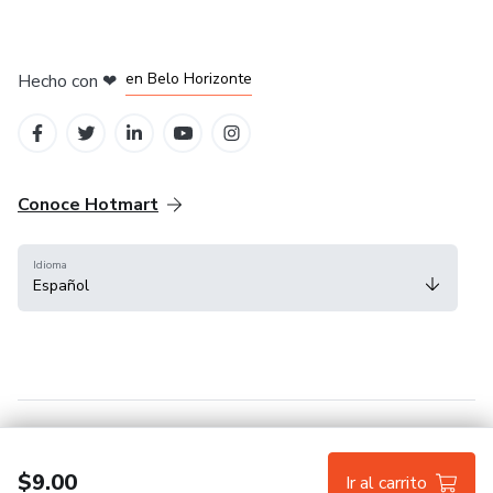
en Ciudad de México
en Bogotá
en Amsterdam
en Madrid
en Belo Horizonte
Hecho con
❤
Conoce Hotmart
Idioma
Español
FAQ
Términos
Privacidad
Cookies
$9.00
Ir al carrito