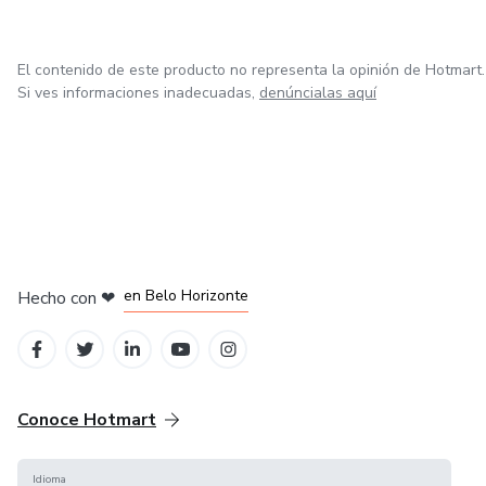
El contenido de este producto no representa la opinión de Hotmart.
Si ves informaciones inadecuadas,
denúncialas aquí
en Ciudad de México
en Bogotá
en Amsterdam
en Madrid
en Belo Horizonte
Hecho con
❤
Conoce Hotmart
Idioma