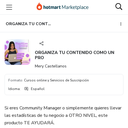
Ir
Ir
Ir
al
a
al
contenido
la
pie
principal
página
de
ORGANIZA TU CONTENIDO COMO UN PRO
de
página
pago
ORGANIZA TU CONTENIDO COMO UN
PRO
Mery Castellanos
Formato
:
Cursos online y Servicios de Suscripción
Idioma
:
Español
Si eres Community Manager o simplemente quieres llevar
las estadísticas de tu negocio a OTRO NIVEL, este
producto TE AYUDARÁ.