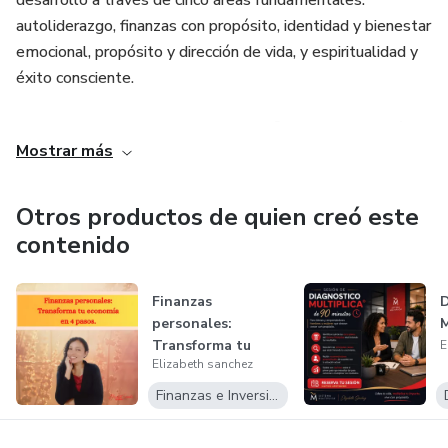
desarrollo a través de cinco áreas fundamentales:
autoliderazgo, finanzas con propósito, identidad y bienestar
emocional, propósito y dirección de vida, y espiritualidad y
éxito consciente.
Soy creadora del Sistema Multiplica®, una metodología
Mostrar más
diseñada para líderes y emprendedores que desean liderar
su vida, multiplicar su impacto y vivir con propósito.
Otros productos de quien creó este
contenido
Finanzas
D
personales:
M
Transforma tu
E
Elizabeth sanchez
economía en 4
pasos.
Finanzas e Inversiones