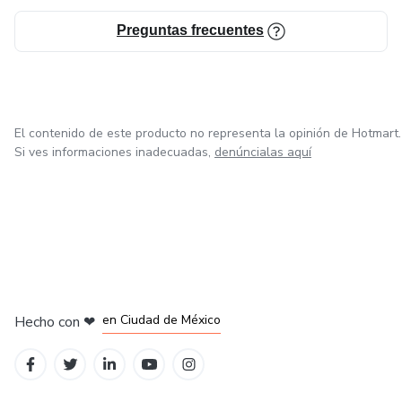
Preguntas frecuentes
El contenido de este producto no representa la opinión de Hotmart.
Si ves informaciones inadecuadas,
denúncialas aquí
en Bogotá
en Amsterdam
en Madrid
en Ciudad de México
Hecho con
❤
en Belo Horizonte