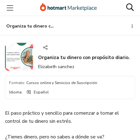
Ir
Ir
Ir
al
a
al
contenido
la
pie
principal
página
de
Organiza tu dinero con propósito diario.
de
página
pago
Organiza tu dinero con propósito diario.
Elizabeth sanchez
Formato
:
Cursos online y Servicios de Suscripción
Idioma
:
Español
El paso práctico y sencillo para comenzar a tomar el
control de tu dinero sin estrés.
¿Tienes dinero, pero no sabes a dónde se va?