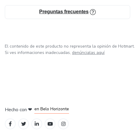
Preguntas frecuentes
El contenido de este producto no representa la opinión de Hotmart.
Si ves informaciones inadecuadas,
denúncialas aquí
en Ciudad de México
en Bogotá
en Amsterdam
en Madrid
en Belo Horizonte
Hecho con
❤