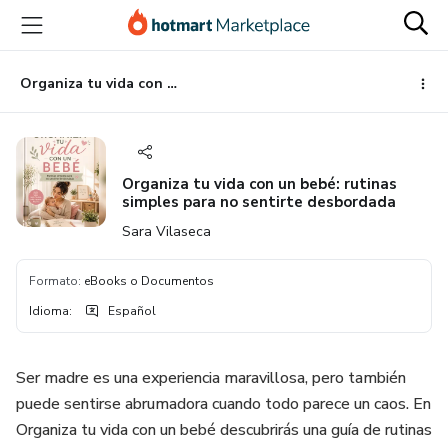
Ir
Ir
Ir
al
a
al
contenido
la
pie
principal
página
de
Organiza tu vida con un bebé: rutinas simples para no sentirte desbordada
de
página
pago
Organiza tu vida con un bebé: rutinas
simples para no sentirte desbordada
Sara Vilaseca
Formato
:
eBooks o Documentos
Idioma
:
Español
Ser madre es una experiencia maravillosa, pero también
puede sentirse abrumadora cuando todo parece un caos. En
Organiza tu vida con un bebé descubrirás una guía de rutinas