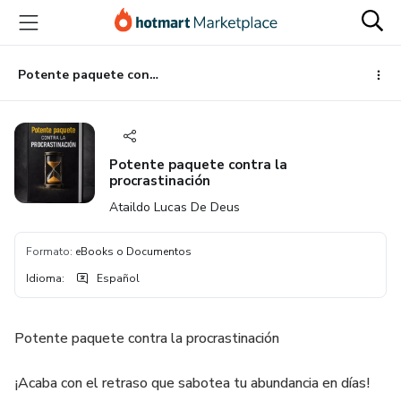
Ir
Ir
Ir
al
a
al
contenido
la
pie
principal
página
de
Potente paquete contra la procrastinación
de
página
pago
Potente paquete contra la
procrastinación
Ataildo Lucas De Deus
Formato
:
eBooks o Documentos
Idioma
:
Español
Potente paquete contra la procrastinación
¡Acaba con el retraso que sabotea tu abundancia en días!