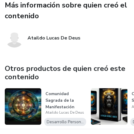
¡Haz clic y siente cómo comienza el flujo! 💥
Más información sobre quien creó el
contenido
Ataildo Lucas De Deus
Otros productos de quien creó este
contenido
Comunidad
Sagrada de la
Manifestación
A
Ataildo Lucas De Deus
Acelerada
Desarrollo Personal