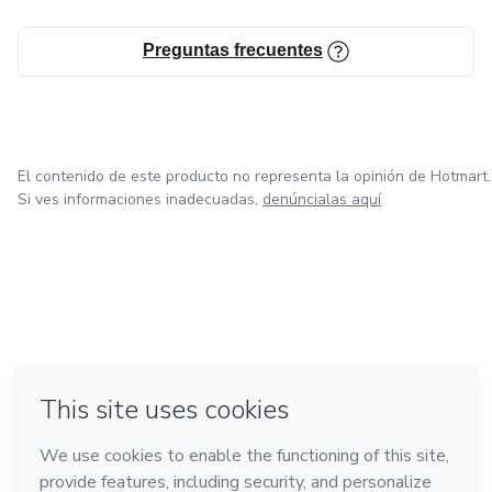
Preguntas frecuentes
El contenido de este producto no representa la opinión de Hotmart.
Si ves informaciones inadecuadas,
denúncialas aquí
en Ciudad de México
en Bogotá
en Amsterdam
en Madrid
en Belo Horizonte
Hecho con
❤