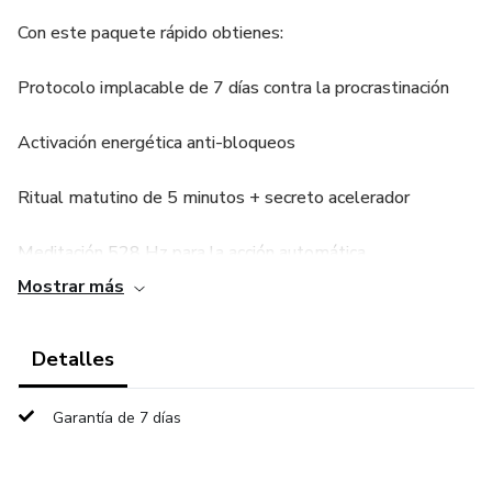
Con este paquete rápido obtienes:
Protocolo implacable de 7 días contra la procrastinación
Activación energética anti-bloqueos
Ritual matutino de 5 minutos + secreto acelerador
Meditación 528 Hz para la acción automática
Mostrar más
Audio subliminal «Acción magnética» (escúchalo mientras
duermes)
Detalles
Deja de posponer tus sueños y tu dinero.
Garantía de 7 días
Activa tu manifestación ahora, ¡sin excusas!