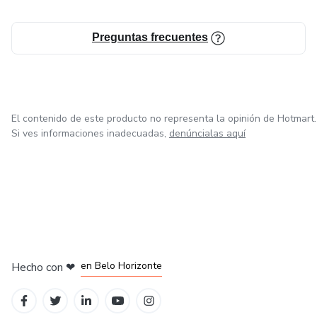
Hotmart!
Preguntas frecuentes
El contenido de este producto no representa la opinión de Hotmart.
Si ves informaciones inadecuadas,
denúncialas aquí
en Ciudad de México
en Bogotá
en Amsterdam
en Madrid
en Belo Horizonte
Hecho con
❤