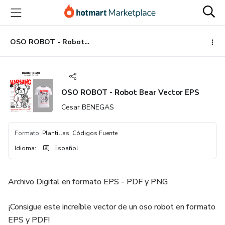
Ir
Ir
Ir
al
a
al
contenido
la
pie
principal
página
de
OSO ROBOT - Robot Bear Vector EPS
de
página
pago
OSO ROBOT - Robot Bear Vector EPS
Cesar BENEGAS
Formato
:
Plantillas, Códigos Fuente
Idioma
:
Español
Archivo Digital en formato EPS - PDF y PNG
¡Consigue este increíble vector de un oso robot en formato
EPS y PDF!