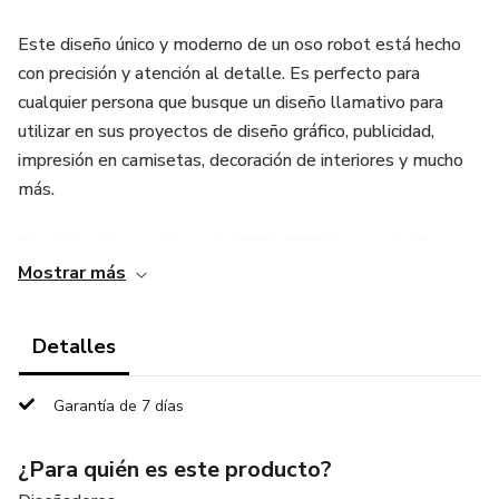
Este diseño único y moderno de un oso robot está hecho
con precisión y atención al detalle. Es perfecto para
cualquier persona que busque un diseño llamativo para
utilizar en sus proyectos de diseño gráfico, publicidad,
impresión en camisetas, decoración de interiores y mucho
más.
El archivo viene en formato EPS y PDF, lo que significa que
Mostrar más
es totalmente escalable sin perder calidad, lo que lo hace
ideal para su uso en cualquier tamaño. Además, el archivo
se puede abrir y editar fácilmente en programas de diseño
Detalles
gráfico como Adobe Illustrator y CorelDRAW.
Garantía de 7 días
¡No pierdas la oportunidad de obtener este vector de oso
robot de alta calidad y llevar tus proyectos al siguiente
¿Para quién es este producto?
nivel!