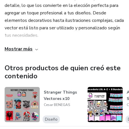
detalle, lo que los convierte en la elección perfecta para
agregar un toque profesional a tus diseños. Desde
elementos decorativos hasta ilustraciones complejas, cada
vector está listo para ser utilizado y personalizado según
tus necesidades.
Mostrar más
Además, ofrezco una variedad de plantillas que te
permitirán acelerar tu proceso creativo. Estas plantillas
están diseñadas para cubrir diversas necesidades, como
Otros productos de quien creó este
presentaciones impactantes, tarjetas de visita elegantes,
contenido
folletos informativos y mucho más. Con solo unos pocos
ajustes, podrás tener diseños únicos y cautivadores en
Stranger Things
A
cuestión de minutos.
Vectores x10
S
Cesar BENEGAS
C
Únete a mi comunidad creativa y descubre cómo mis
vectores y plantillas pueden elevar tus proyectos a un
Diseño
nivel superior. ¡Espero verte pronto en mi tienda en