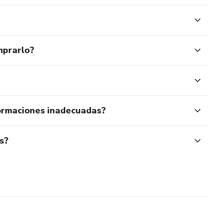
mprarlo?
ormaciones inadecuadas?
s?