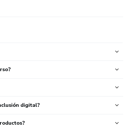
urso?
clusión digital?
productos?