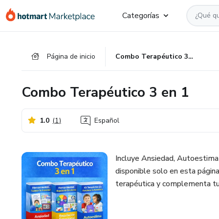
Ir
Ir
Ir
Categorías
al
a
al
contenido
la
pie
principal
página
de
Página de inicio
Combo Terapéutico 3 en 1
de
página
pago
Combo Terapéutico 3 en 1
1.0
(
1
)
Español
Incluye Ansiedad, Autoestima
disponible solo en esta página
terapéutica y complementa tu