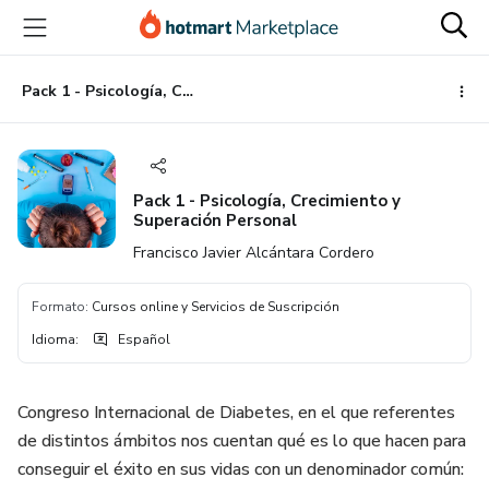
Ir
Ir
Ir
al
a
al
contenido
la
pie
principal
página
de
Pack 1 - Psicología, Crecimiento y Superación Personal
de
página
pago
Pack 1 - Psicología, Crecimiento y
Superación Personal
Francisco Javier Alcántara Cordero
Formato
:
Cursos online y Servicios de Suscripción
Idioma
:
Español
Congreso Internacional de Diabetes, en el que referentes
de distintos ámbitos nos cuentan qué es lo que hacen para
conseguir el éxito en sus vidas con un denominador común: