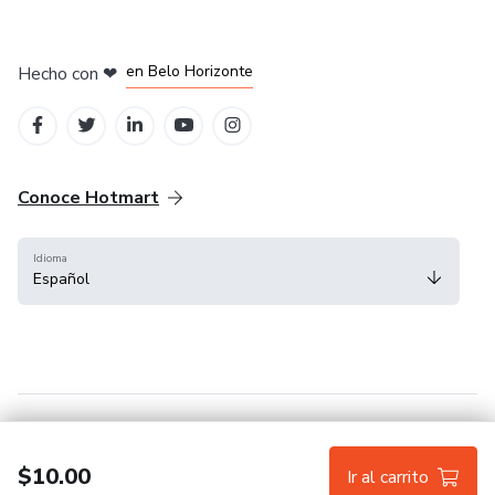
en Ciudad de México
en Bogotá
en Amsterdam
en Madrid
en Belo Horizonte
Hecho con
❤
Conoce Hotmart
Idioma
Español
FAQ
Términos
Privacidad
Cookies
$10.00
Ir al carrito