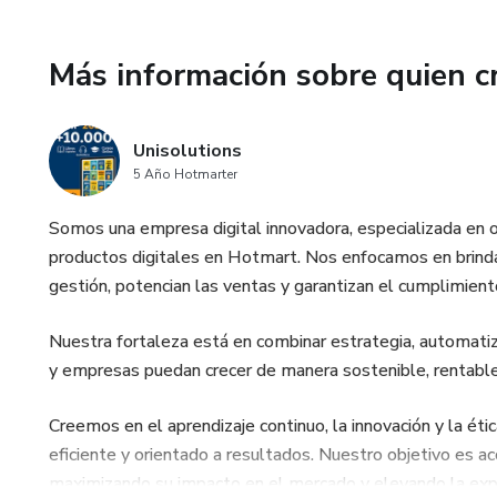
📦 Inventarios y Ventas
Más información sobre quien c
📢 Marketing y Estrategia
Unisolutions
🎉 Planificación de eventos
5 Año Hotmarter
¡Y mucho más!
Somos una empresa digital innovadora, especializada en o
productos digitales en Hotmart. Nos enfocamos en brindar
✨ Todo en un solo Mega Pack,
gestión, potencian las ventas y garantizan el cumplimient
y simplifiques tus procesos c
Nuestra fortaleza está en combinar estrategia, automati
y empresas puedan crecer de manera sostenible, rentable
Creemos en el aprendizaje continuo, la innovación y la étic
eficiente y orientado a resultados. Nuestro objetivo es ac
maximizando su impacto en el mercado y elevando la exp