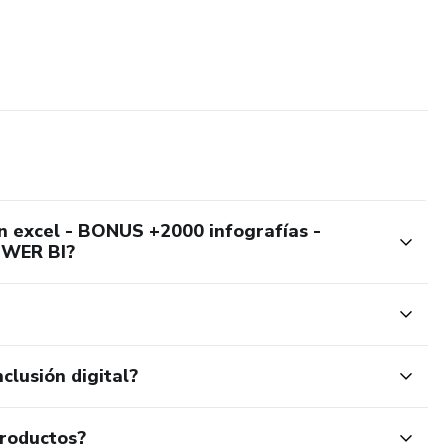
n excel - BONUS +2000 infografías -
OWER BI?
clusión digital?
productos?