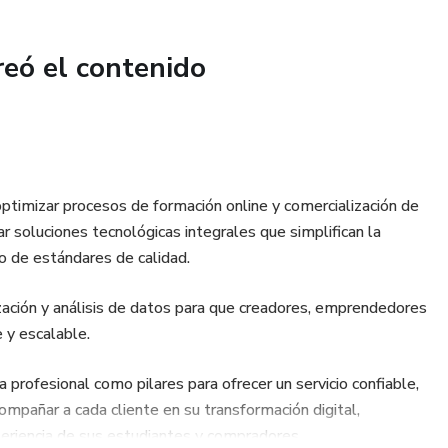
reó el contenido
ptimizar procesos de formación online y comercialización de
 soluciones tecnológicas integrales que simplifican la
 diseñado para que ahorres tiempo, mejores tu productividad
o de estándares de calidad.
on herramientas prácticas, editables y 100% profesionales.
zación y análisis de datos para que creadores, emprendedores
 y escalable.
a profesional como pilares para ofrecer un servicio confiable,
ompañar a cada cliente en su transformación digital,
eriencia de sus estudiantes y compradores.