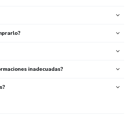
mprarlo?
ormaciones inadecuadas?
s?