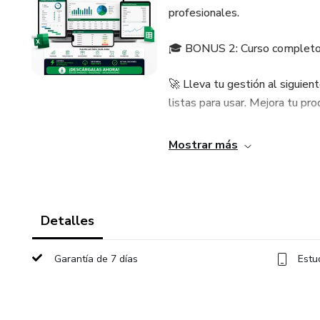
profesionales.
🎓 BONUS 2: Curso completo E
🚀 Lleva tu gestión al siguien
listas para usar. Mejora tu pr
✅ Incluye plantillas organizad
Mostrar más
📊 Negocios y Finanzas
📌 CRM’s y gestión de cliente
Detalles
💰 Ahorro e Impuestos
Garantía de 7 días
Estu
📈 KPIs e indicadores
📂 Tareas y Proyectos