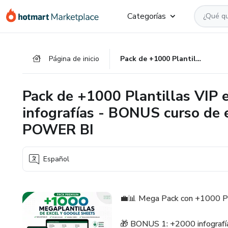
Ir
Ir
Ir
Categorías
al
a
al
contenido
la
pie
principal
página
de
Página de inicio
Pack de +1000 Plantillas VIP en excel - BONUS +2000 infografías - BONUS curso de excel básico - avanzado / POWER BI
de
página
pago
Pack de +1000 Plantillas VIP
infografías - BONUS curso de e
POWER BI
Español
💼📊 Mega Pack con +1000 Pla
🎁 BONUS 1: +2000 infografía