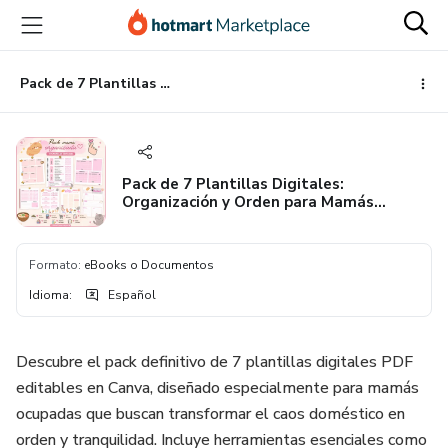
Ir
Ir
Ir
al
a
al
contenido
la
pie
principal
página
de
Pack de 7 Plantillas Digitales: Organización y Orden para Mamás Modernas
de
página
pago
Pack de 7 Plantillas Digitales:
Organización y Orden para Mamás
Modernas
Formato
:
eBooks o Documentos
Idioma
:
Español
Descubre el pack definitivo de 7 plantillas digitales PDF
editables en Canva, diseñado especialmente para mamás
ocupadas que buscan transformar el caos doméstico en
orden y tranquilidad. Incluye herramientas esenciales como