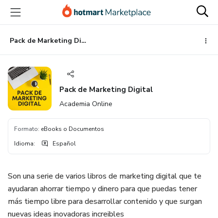
Ir
Ir
Ir
al
a
al
contenido
la
pie
principal
página
de
Pack de Marketing Digital
de
página
pago
Pack de Marketing Digital
Academia Online
Formato
:
eBooks o Documentos
Idioma
:
Español
Son una serie de varios libros de marketing digital que te
ayudaran ahorrar tiempo y dinero para que puedas tener
más tiempo libre para desarrollar contenido y que surgan
nuevas ideas inovadoras increibles