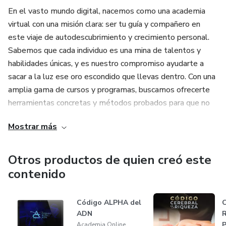
En el vasto mundo digital, nacemos como una academia
virtual con una misión clara: ser tu guía y compañero en
este viaje de autodescubrimiento y crecimiento personal.
Sabemos que cada individuo es una mina de talentos y
habilidades únicas, y es nuestro compromiso ayudarte a
sacar a la luz ese oro escondido que llevas dentro. Con una
amplia gama de cursos y programas, buscamos ofrecerte
herramientas concretas y métodos probados para que no
solo descubras, sino también potencies tus capacidades al
Mostrar más
máximo.
No nos conformamos con ser solo otro recurso en línea.
Otros productos de quien creó este
Aspiramos a ser tu faro en el océano del desarrollo
contenido
personal. Al sumergirte en nuestros contenidos,
encontrarás más que simple información: encontrarás un
Código ALPHA del
C
camino diseñado específicamente para desencadenar tu
ADN
R
potencial ilimitado. A lo largo de este proceso, te
P
Academia Online