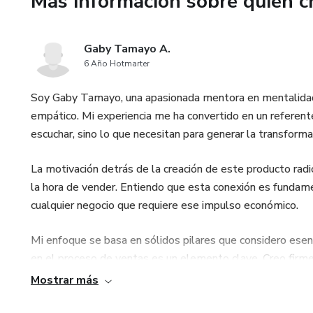
Más información sobre quien c
Gaby Tamayo A.
6 Año Hotmarter
Soy Gaby Tamayo, una apasionada mentora en mentalidad d
empático. Mi experiencia me ha convertido en un referente
escuchar, sino lo que necesitan para generar la transforma
La motivación detrás de la creación de este producto radi
la hora de vender. Entiendo que esta conexión es fundame
cualquier negocio que requiere ese impulso económico.
Mi enfoque se basa en sólidos pilares que considero esenc
en el proceso de ventas es un elemento clave. Creo firme
una base sólida para enfrentar los desafíos y alcanzar m
Mostrar más
La relación con el dinero es otro aspecto fundamental en 