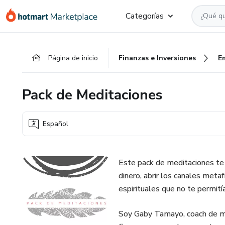
Ir
Ir
Ir
Categorías
al
a
al
contenido
la
pie
principal
página
de
Página de inicio
Finanzas e Inversiones
E
de
página
pago
Pack de Meditaciones
Español
Este pack de meditaciones te p
dinero, abrir los canales meta
espirituales que no te permití
Soy Gaby Tamayo, coach de men