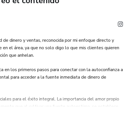
reó el contenido
e dinero y ventas, reconocida por mi enfoque directo y
 en el área, ya que no solo digo lo que mis clientes quieren
ción que anhelan.
ca en los primeros pasos para conectar con la autoconfianza a
ntal para acceder a la fuente inmediata de dinero de
iales para el éxito integral. La importancia del amor propio
mente que al cultivar una fuerte autoestima, se establece
etas ambiciosas en el mundo de los negocios.
mi enfoque. Trabajar en una mentalidad financiera positiva y