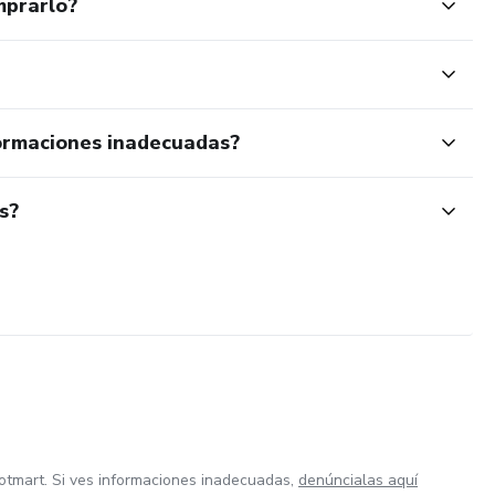
mprarlo?
ormaciones inadecuadas?
s?
otmart. Si ves informaciones inadecuadas,
denúncialas aquí