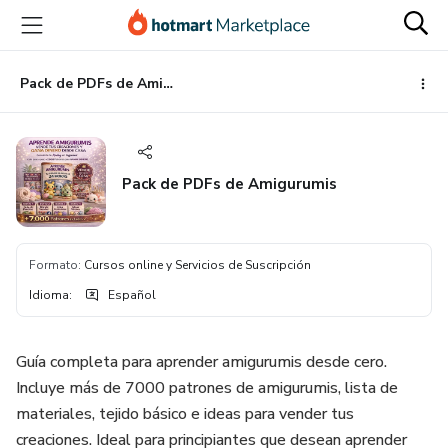
Ir
Ir
Ir
al
a
al
contenido
la
pie
principal
página
de
Pack de PDFs de Amigurumis
de
página
pago
Pack de PDFs de Amigurumis
Formato
:
Cursos online y Servicios de Suscripción
Idioma
:
Español
Guía completa para aprender amigurumis desde cero.
Incluye más de 7000 patrones de amigurumis, lista de
materiales, tejido básico e ideas para vender tus
creaciones. Ideal para principiantes que desean aprender