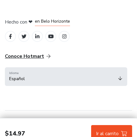
en Ciudad de México
en Bogotá
en Amsterdam
en Madrid
en Belo Horizonte
Hecho con
❤
Conoce Hotmart
Idioma
Español
FAQ
Términos
Privacidad
Cookies
$14.97
Ir al carrito