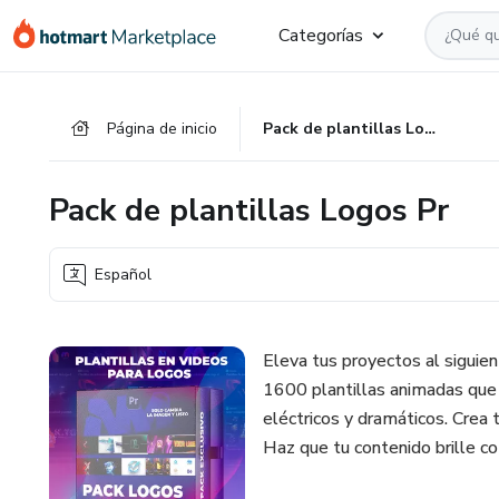
Ir
Ir
Ir
Categorías
al
a
al
contenido
la
pie
principal
página
de
Página de inicio
Pack de plantillas Logos Pr
de
página
pago
Pack de plantillas Logos Pr
Español
Eleva tus proyectos al siguie
1600 plantillas animadas que 
eléctricos y dramáticos. Crea 
Haz que tu contenido brille c