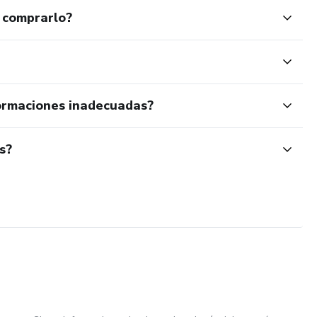
 comprarlo?
ormaciones inadecuadas?
s?