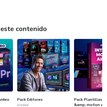
 este contenido
video
Pack Editores
Pack Plantillas d
&amp; motion arr
Icredad