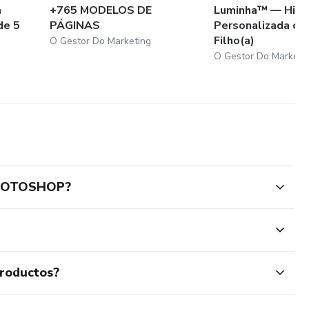
m
+765 MODELOS DE
Luminha™ — Histó
de 5
PÁGINAS
Personalizada co
Filho(a)
O Gestor Do Marketing
O Gestor Do Marketi
PHOTOSHOP?
productos?