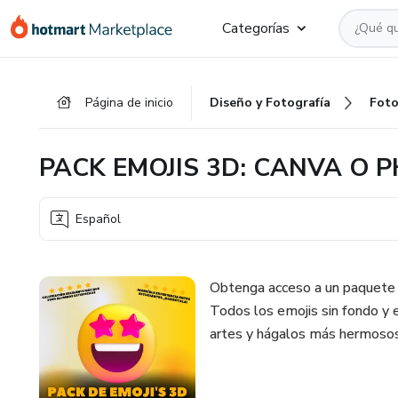
Ir
Ir
Ir
Categorías
al
a
al
contenido
la
pie
principal
página
de
Página de inicio
Diseño y Fotografía
Foto
de
página
pago
PACK EMOJIS 3D: CANVA O
Español
Obtenga acceso a un paquet
Todos los emojis sin fondo y 
artes y hágalos más hermosos 