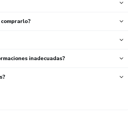
 comprarlo?
ormaciones inadecuadas?
s?