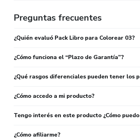
Por eso, si tiene que organizar un cumpleaños, baby sho
festejar...
Preguntas frecuentes
En esta tienda podrás encontrar o pedirnos todo lo que n
¿Quién evaluó Pack Libro para Colorear 03?
detalles de ese día especial.
¿Cómo funciona el “Plazo de Garantía”?
¿Qué rasgos diferenciales pueden tener los 
¿Cómo accedo a mi producto?
Tengo interés en este producto ¿Cómo puedo
¿Cómo afiliarme?