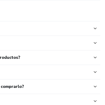
wer, un bautismo, una primera comunión o simplemente
ecesitas para realizar con tus propias manos todos los
productos?
 comprarlo?