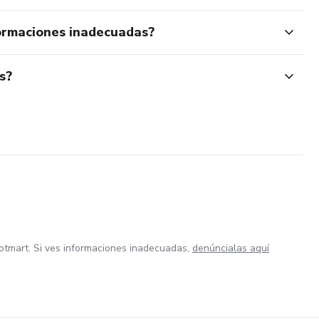
ormaciones inadecuadas?
s?
otmart. Si ves informaciones inadecuadas,
denúncialas aquí