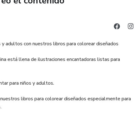
reó el contenido
es de colores, y deja que la magia comience.
s y adultos con nuestros libros para colorear diseñados
a está llena de ilustraciones encantadoras listas para
ntar para niños y adultos.
 nuestros libros para colorear diseñados especialmente para
.
s para cobrar vida