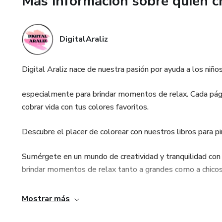
Más información sobre quien c
Haz una pausa, toma tus lápic
DigitalAraliz
Digital Araliz nace de nuestra pasión por ayuda a los niño
especialmente para brindar momentos de relax. Cada págin
cobrar vida con tus colores favoritos.
Descubre el placer de colorear con nuestros libros para pi
Sumérgete en un mundo de creatividad y tranquilidad con
brindar momentos de relax tanto a grandes como a chicos
Cada página está llena de ilustraciones encantadoras lista
Mostrar más
con tus colores favoritos.