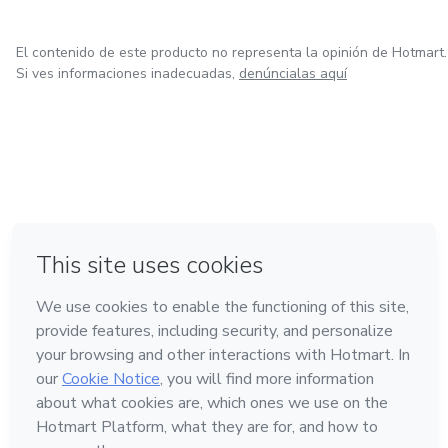
✅ Indumentaria
El contenido de este producto no representa la opinión de Hotmart.
✅ técnica de moño
Si ves informaciones inadecuadas,
denúncialas aquí
✅ técnica de corbata
🔹Contenido almacenado en Drive
🔹Acceso mediante correo electrónico
en Amsterdam
en Madrid
en Bogotá
Hecho con
❤
🔹Recíbelo al instante 🤩
en Belo Horizonte
en Ciudad de México
Conoce Hotmart
Idioma