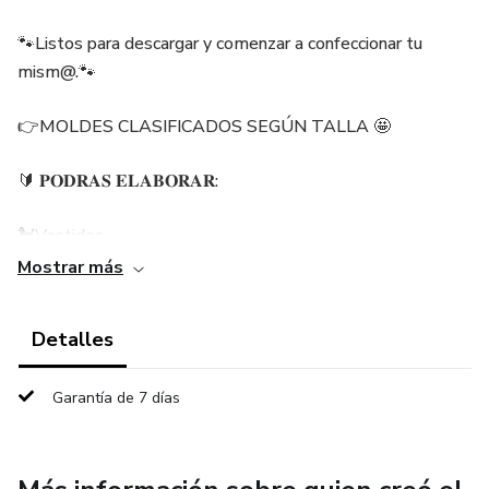
🐾Listos para descargar y comenzar a confeccionar tu
mism@.🐾
👉MOLDES CLASIFICADOS SEGÚN TALLA 🤩
🔰 𝐏𝐎𝐃𝐑𝐀𝐒 𝐄𝐋𝐀𝐁𝐎𝐑𝐀𝐑:
🐩Vestidos
Mostrar más
🐩 Poleras.
Detalles
🐩 Smoking
🐩 Enterizos.
Garantía de 7 días
🐩 Capitas