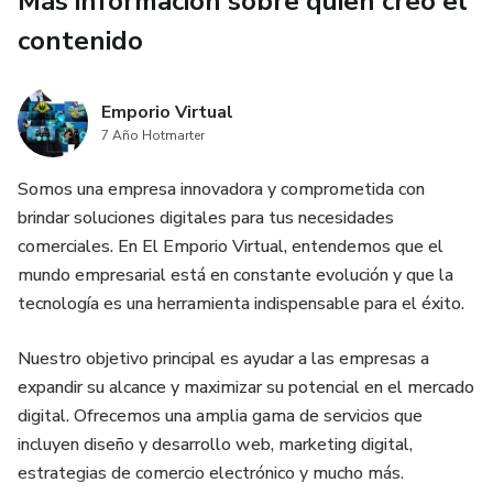
Más información sobre quien creó el
🐩 Chalecos.
contenido
🐩 Disfraces.
Emporio Virtual
🐩 Medias.
7 Año Hotmarter
🐩 Pecheras.
Somos una empresa innovadora y comprometida con
brindar soluciones digitales para tus necesidades
🐩 Polos y más...
comerciales. En El Emporio Virtual, entendemos que el
mundo empresarial está en constante evolución y que la
🔷Además:
tecnología es una herramienta indispensable para el éxito.
⭐𝐂𝐔𝐑𝐒𝐎 𝐈𝐋𝐔𝐒𝐓𝐑𝐀𝐃𝐎 𝐂𝐎𝐍 𝐒𝐔𝐒 𝐌𝐎𝐋𝐃𝐄𝐒 𝐃𝐄:
Nuestro objetivo principal es ayudar a las empresas a
expandir su alcance y maximizar su potencial en el mercado
✅capas con gorro
digital. Ofrecemos una amplia gama de servicios que
incluyen diseño y desarrollo web, marketing digital,
✅bata de baño con orejitas
estrategias de comercio electrónico y mucho más.