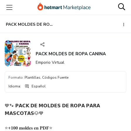
Ir
Ir
Ir
al
a
al
contenido
la
pie
principal
página
de
PACK MOLDES DE ROPA CANINA
de
página
pago
PACK MOLDES DE ROPA CANINA
Emporio Virtual
Formato
:
Plantillas, Códigos Fuente
Idioma
:
Español
💙🐾 𝗣𝗔𝗖𝗞 𝗗𝗘 𝗠𝗢𝗟𝗗𝗘𝗦 𝗗𝗘 𝗥𝗢𝗣𝗔 𝗣𝗔𝗥𝗔
𝗠𝗔𝗦𝗖𝗢𝗧𝗔𝗦🐶💙
⭐+𝟏𝟎𝟎 𝐦𝐨𝐥𝐝𝐞𝐬 𝐞𝐧 𝐏𝐃𝐅⭐