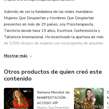
Además de ser la fundadora de las redes mundiales
Mujeres Que Despiertan y Hombres Que Despiertan
presentes en más de 29 países, soy Psicoterapeuta,
Tarotista desde hace 19 años, Escritora, Conferencista y
Tallerista Internacional. He incentivado la apertura de más
de 3.000 círculos de mujeres con mi programa de alquimia
circular de Luna Nueva y dirijo la construcción del primer
Mostrar más
Acuerdo de la Nueva Mujer. He acompañado con mi
Escuela MQD a más de 50.000 mujeres del mundo en los
últimos 7 años y más de 2.000 mujeres se han formado
Otros productos de quien creó este
en procesos profundos para ser líderes.
contenido
Semana Mundial de
MANIFESTACIÓN -
M
ACCESO VIP
L
Mujeres Que Despiertan
M