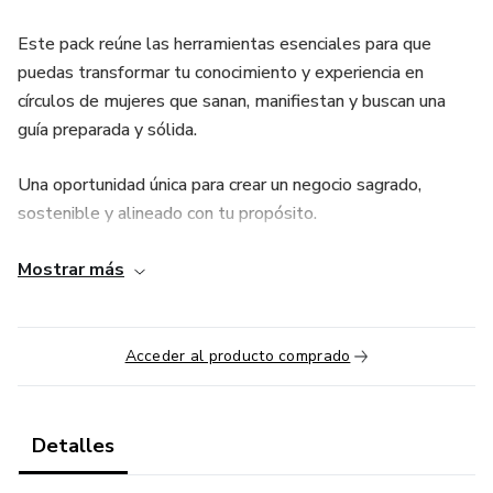
Este pack reúne las herramientas esenciales para que
puedas transformar tu conocimiento y experiencia en
círculos de mujeres que sanan, manifiestan y buscan una
guía preparada y sólida.
Una oportunidad única para crear un negocio sagrado,
sostenible y alineado con tu propósito.
📘 Incluye:
Mostrar más
• 2 Certificaciones completas
Acceder al producto comprado
• 8 Procesos de formación y transformación
⭐Acceso 10 en 1 — Esta oferta no volverá a repetirse
Detalles