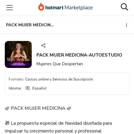
Ir
Ir
Ir
al
a
al
contenido
la
pie
principal
página
de
PACK MUJER MEDICINA-AUTOESTUDIO
de
página
pago
PACK MUJER MEDICINA-AUTOESTUDIO
Mujeres Que Despiertan
Formato
:
Cursos online y Servicios de Suscripción
Idioma
:
Español
🌿 PACK MUJER MEDICINA 🌿
🎁 La propuesta especial de Navidad diseñada para
impulsar tu crecimiento personal y profesional