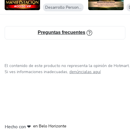
Desarrollo Personal
Preguntas frecuentes
El contenido de este producto no representa la opinión de Hotmart.
Si ves informaciones inadecuadas,
denúncialas aquí
en Ciudad de México
en Bogotá
en Amsterdam
en Madrid
en Belo Horizonte
Hecho con
❤