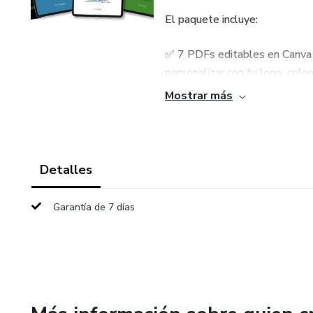
El paquete incluye:
✅ 7 PDFs editables en Canva (
personalizar con tu logo, color
Mostrar más
✅ Página de ventas profesiona
automatizar ingresos desde el
✅ 10 videos promocionales lis
Detalles
forma orgánica o con anuncios.
Garantía de 7 días
✅ Estrategia de promoción pas
horas, incluso con poca audienc
✅ Bonos exclusivos: plantillas
resultados.