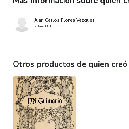
Más información sobre quien c
Este pack es ideal para quiene
ni grandes inversiones.
Juan Carlos Flores Vazquez
Solo personalizas, publicas y
2 Año Hotmarter
Otros productos de quien creó