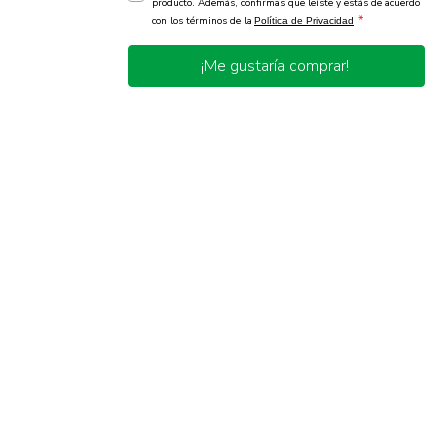
producto. Además, confirmas que leíste y estás de acuerdo
*
con los términos de la
Política de Privacidad
¡Me gustaría comprar!