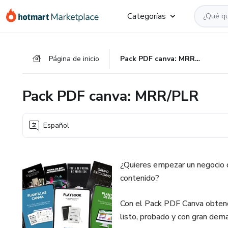
Ir
Ir
Ir
Categorías
al
a
al
contenido
la
pie
principal
página
de
Página de inicio
Pack PDF canva: MRR/PLR
de
página
pago
Pack PDF canva: MRR/PLR
Español
¿Quieres empezar un negocio di
contenido?
Con el Pack PDF Canva obtendr
listo, probado y con gran dem