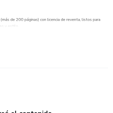
más de 200 páginas) con licencia de reventa, listos para
es y estilo.
l y bot de ventas configurado para que empieces a
 día 1.
tos para publicar en redes sociales y atraer compradores de
o a paso, con un reto para conseguir tu primera venta en 24
ia.
 adicionales, recursos y herramientas que aceleran tus