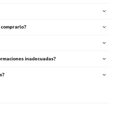
 comprarlo?
ormaciones inadecuadas?
s?