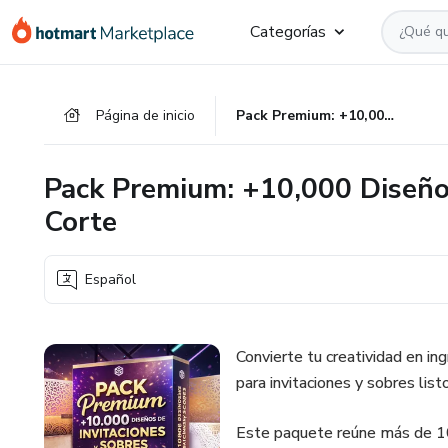
Ir
Ir
Ir
Categorías
al
a
al
contenido
la
pie
principal
página
de
Página de inicio
Pack Premium: +10,000 Diseños de Invitaciones y Sobres de Corte
de
página
pago
Pack Premium: +10,000 Diseños
Corte
Español
Convierte tu creatividad en in
para invitaciones y sobres list
Este paquete reúne más de 10