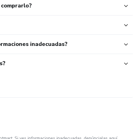
 comprarlo?
ormaciones inadecuadas?
s?
otmart. Si ves informaciones inadecuadas,
denúncialas aquí