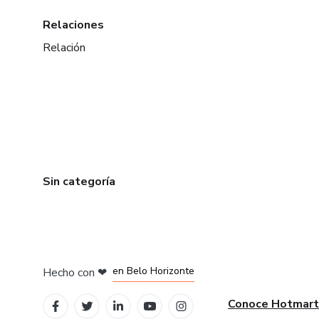
Relaciones
Relación
Sin categoría
en Ciudad de México
en Bogotá
en Amsterdam
en Madrid
en Belo Horizonte
Hecho con
❤
Conoce Hotmart