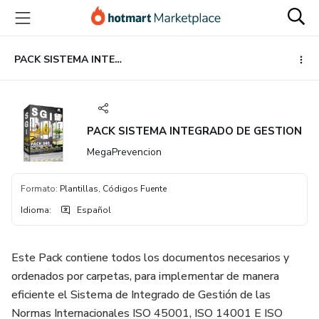
Ir
Ir
Ir
al
a
al
contenido
la
pie
principal
página
de
PACK SISTEMA INTEGRADO DE GESTION
de
página
pago
PACK SISTEMA INTEGRADO DE GESTION
MegaPrevencion
Formato
:
Plantillas, Códigos Fuente
Idioma
:
Español
Este Pack contiene todos los documentos necesarios y
ordenados por carpetas, para implementar de manera
eficiente el Sistema de Integrado de Gestión de las
Normas Internacionales ISO 45001, ISO 14001 E ISO