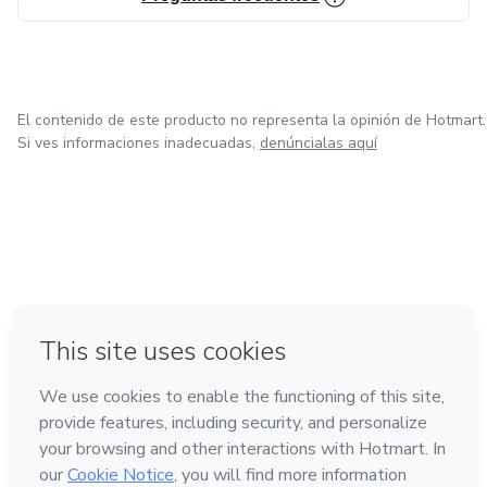
El contenido de este producto no representa la opinión de Hotmart.
Si ves informaciones inadecuadas,
denúncialas aquí
en Bogotá
en Amsterdam
en Madrid
en Ciudad de México
Hecho con
❤
en Belo Horizonte
Conoce Hotmart