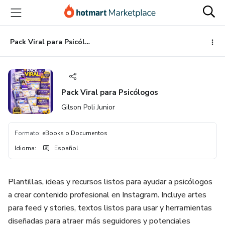
Ir
Ir
Ir
al
a
al
contenido
la
pie
principal
página
de
Pack Viral para Psicólogos
de
página
pago
Pack Viral para Psicólogos
Gilson Poli Junior
Formato
:
eBooks o Documentos
Idioma
:
Español
Plantillas, ideas y recursos listos para ayudar a psicólogos
a crear contenido profesional en Instagram. Incluye artes
para feed y stories, textos listos para usar y herramientas
diseñadas para atraer más seguidores y potenciales