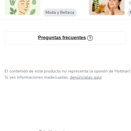
Moda y Belleza
Preguntas frecuentes
El contenido de este producto no representa la opinión de Hotmart.
Si ves informaciones inadecuadas,
denúncialas aquí
en Ciudad de México
en Bogotá
en Amsterdam
en Madrid