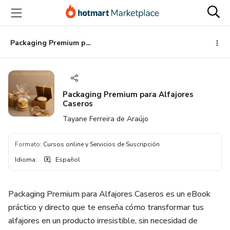
Ir
Ir
Ir
al
a
al
contenido
la
pie
principal
página
de
Packaging Premium para Alfajores Caseros
de
página
pago
Packaging Premium para Alfajores
Caseros
Tayane Ferreira de Araújo
Formato
:
Cursos online y Servicios de Suscripción
Idioma
:
Español
Packaging Premium para Alfajores Caseros es un eBook
práctico y directo que te enseña cómo transformar tus
alfajores en un producto irresistible, sin necesidad de