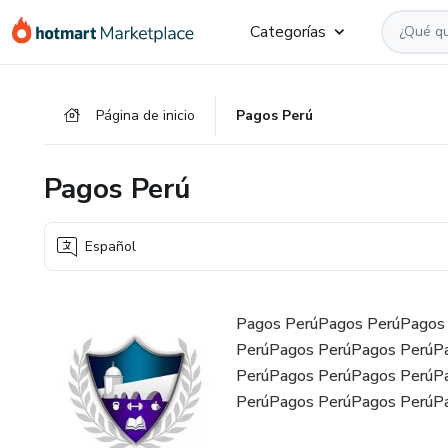
Ir
Ir
Ir
Categorías
al
a
al
contenido
la
pie
principal
página
de
Página de inicio
Pagos Perú
de
página
pago
Pagos Perú
Español
Pagos PerúPagos PerúPagos
PerúPagos PerúPagos PerúP
PerúPagos PerúPagos PerúP
PerúPagos PerúPagos PerúP