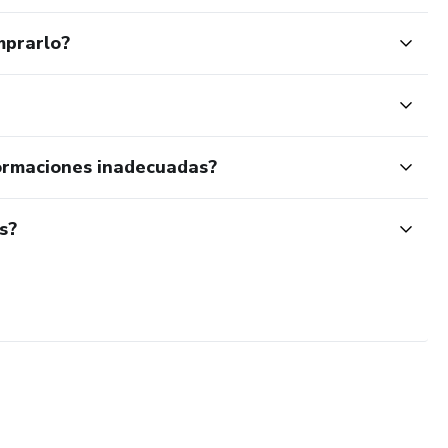
mprarlo?
ormaciones inadecuadas?
s?