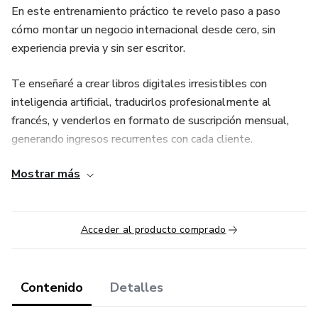
En este entrenamiento práctico te revelo paso a paso
cómo montar un negocio internacional desde cero, sin
experiencia previa y sin ser escritor.
Te enseñaré a crear libros digitales irresistibles con
inteligencia artificial, traducirlos profesionalmente al
francés, y venderlos en formato de suscripción mensual,
generando ingresos recurrentes con cada cliente.
Mostrar más
💥 Sin invertir en productos físicos, sin salir de casa y sin
aparecer en redes.
Este modelo está diseñado para que vendas libros útiles,
Acceder al producto comprado
bonitos y listos para descargar en mercados con alto poder
adquisitivo.
Contenido
Detalles
Yo misma lo estoy aplicando en este momento, y ahora tú