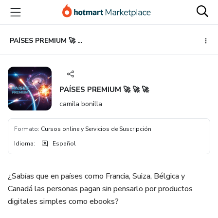
Ir
Ir
Ir
al
a
al
contenido
la
pie
principal
página
de
PAÍSES PREMIUM 🚀 🚀 🚀
de
página
pago
PAÍSES PREMIUM 🚀 🚀 🚀
camila bonilla
Formato
:
Cursos online y Servicios de Suscripción
Idioma
:
Español
¿Sabías que en países como Francia, Suiza, Bélgica y
Canadá las personas pagan sin pensarlo por productos
digitales simples como ebooks?