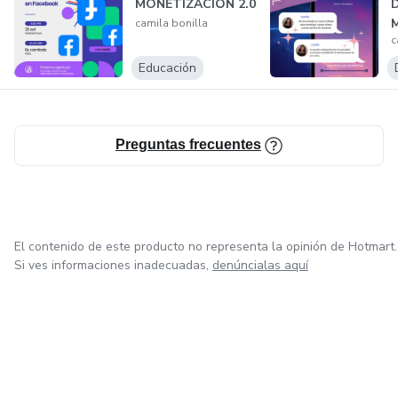
MONETIZACIÓN 2.0
D
M
camila bonilla
c
d
Educación
Preguntas frecuentes
El contenido de este producto no representa la opinión de Hotmart.
Si ves informaciones inadecuadas,
denúncialas aquí