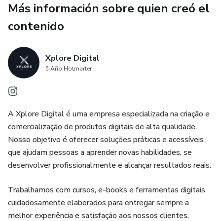
Más información sobre quien creó el
🎁 Rellenos y Glaseados Premium
contenido
🎁 Trufas, Turrones y Garrapiñadas
Xplore Digital
🎁 50 Stickers Navideños Imprimibles
5 Año Hotmarter
✨ Convierte tu pasión por la repostería en un hermoso
emprendimiento navideño.
A Xplore Digital é uma empresa especializada na criação e
comercialização de produtos digitais de alta qualidade.
💡 ¡Descarga el acceso ahora y comienza a crear desde hoy!
Nosso objetivo é oferecer soluções práticas e acessíveis
que ajudam pessoas a aprender novas habilidades, se
desenvolver profissionalmente e alcançar resultados reais.
Trabalhamos com cursos, e-books e ferramentas digitais
cuidadosamente elaborados para entregar sempre a
melhor experiência e satisfação aos nossos clientes.