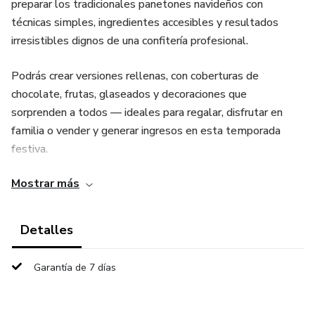
preparar los tradicionales panetones navideños con
técnicas simples, ingredientes accesibles y resultados
irresistibles dignos de una confitería profesional.
Podrás crear versiones rellenas, con coberturas de
chocolate, frutas, glaseados y decoraciones que
sorprenden a todos — ideales para regalar, disfrutar en
familia o vender y generar ingresos en esta temporada
festiva.
Mostrar más
Además, recibirás 6 BONOS EXCLUSIVOS que completan
tu experiencia:
Detalles
🎁 Budines y Roscas Navideñas
Garantía de 7 días
🎁 Guía para Emprender
🎁 Recetario Salado para la Mesa Navideña