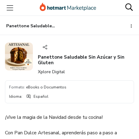
Ir
Ir
Ir
al
a
al
contenido
la
pie
principal
página
de
Panettone Saludable Sin Azúcar y Sin Gluten
de
página
pago
Panettone Saludable Sin Azúcar y Sin
Gluten
Xplore Digital
Formato
:
eBooks o Documentos
Idioma
:
Español
¡Vive la magia de la Navidad desde tu cocina!
Con Pan Dulce Artesanal, aprenderás paso a paso a