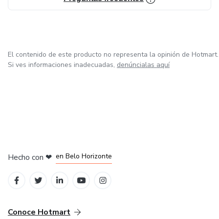
El contenido de este producto no representa la opinión de Hotmart.
Si ves informaciones inadecuadas,
denúncialas aquí
en Ciudad de México
en Bogotá
en Amsterdam
en Madrid
en Belo Horizonte
Hecho con
❤
Conoce Hotmart