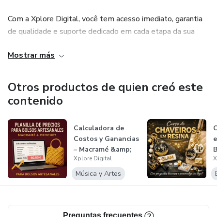
Com a Xplore Digital, você tem acesso imediato, garantia
de qualidade e suporte dedicado em cada etapa da sua
jornada.
Mostrar más
Otros productos de quien creó este
contenido
Calculadora de
C
Costos y Ganancias
e
– Macramé &amp;
B
Xplore Digital
X
Crochet
Música y Artes
Preguntas frecuentes