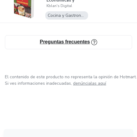
Económicas y
Kblan's Digital
Saludables
Cocina y Gastronomía
Preguntas frecuentes
El contenido de este producto no representa la opinión de Hotmart.
Si ves informaciones inadecuadas,
denúncialas aquí
en Bogotá
en Amsterdam
en Madrid