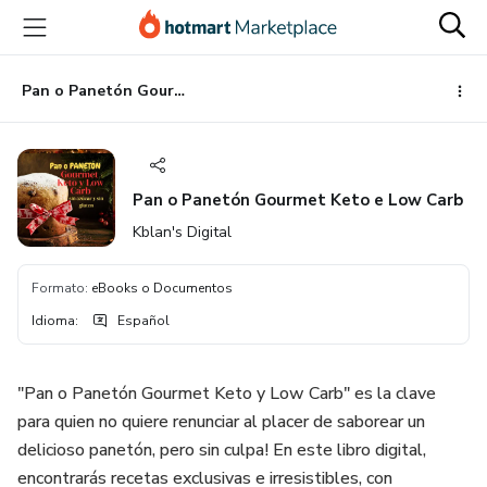
Ir
Ir
Ir
al
a
al
contenido
la
pie
principal
página
de
Pan o Panetón Gourmet Keto e Low Carb
de
página
pago
Pan o Panetón Gourmet Keto e Low Carb
Kblan's Digital
Formato
:
eBooks o Documentos
Idioma
:
Español
"Pan o Panetón Gourmet Keto y Low Carb" es la clave
para quien no quiere renunciar al placer de saborear un
delicioso panetón, pero sin culpa! En este libro digital,
encontrarás recetas exclusivas e irresistibles, con