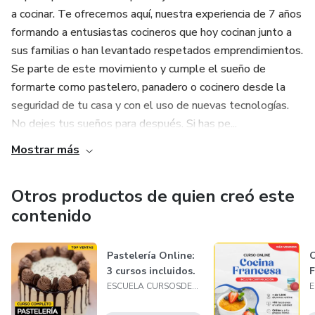
a cocinar. Te ofrecemos aquí, nuestra experiencia de 7 años
formando a entusiastas cocineros que hoy cocinan junto a
sus familias o han levantado respetados emprendimientos.
Se parte de este movimiento y cumple el sueño de
formarte como pastelero, panadero o cocinero desde la
seguridad de tu casa y con el uso de nuevas tecnologías.
No dejes tus sueños para después. Si has pe...
Mostrar más
Otros productos de quien creó este
contenido
Pastelería Online:
C
3 cursos incluidos.
F
ESCUELA CURSOSDECOCINA