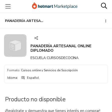
Ir
Ir
Ir
al
a
al
contenido
la
pie
principal
página
de
PANADERÍA ARTESANAL ONLINE DIPLOMADO
de
página
pago
PANADERÍA ARTESANAL ONLINE
DIPLOMADO
ESCUELA CURSOSDECOCINA
Formato
:
Cursos online y Servicios de Suscripción
Idioma
:
Español
Producto no disponible
¡Regístrate y demuestra que tienes interés en comprar!