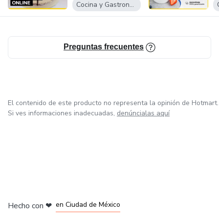
Cocina y Gastronomía
Preguntas frecuentes
El contenido de este producto no representa la opinión de Hotmart.
Si ves informaciones inadecuadas,
denúncialas aquí
en Bogotá
en Amsterdam
en Madrid
en Ciudad de México
Hecho con
❤
en Belo Horizonte