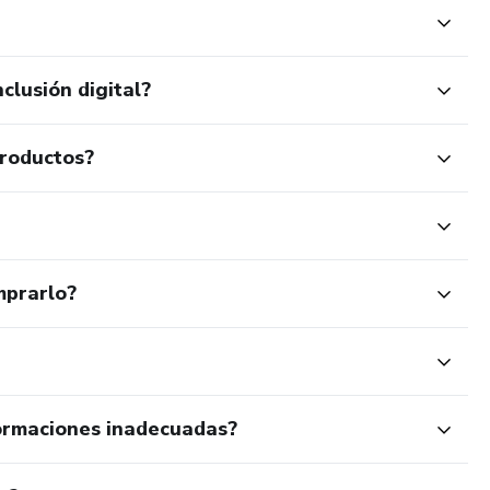
clusión digital?
productos?
mprarlo?
ormaciones inadecuadas?