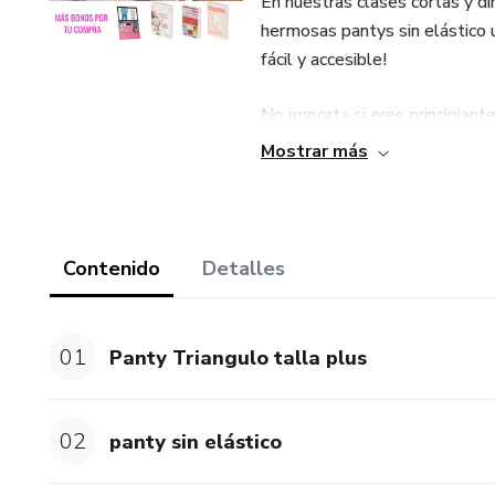
En nuestras clases cortas y 
hermosas pantys sin elástico u
fácil y accesible!
No importa si eres principiante
lecciones están diseñadas para
Mostrar más
sencillas, te guiaremos en el 
perfectamente a tu estilo y pr
¿Elástico que aprieta? ¡Olvid
Contenido
Detalles
lograr un ajuste perfecto sin 
libertad y comodidad incompa
01
Panty Triangulo talla plus
Así que ¿qué esperas? Únete a
autodescubrimiento. ¡Transfor
creatividad vuele libremente!
02
panty sin elástico
¡Te esperamos en clase para e