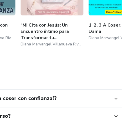
 con
“Mi Cita con Jesús: Un
1, 2, 3 A Coser, P
Encuentro íntimo para
Dama
Transformar tu...
Diana Maryangel Villanueva Rivero
Diana Maryangel Villanueva Rivero
a coser con confianza!?
urso?