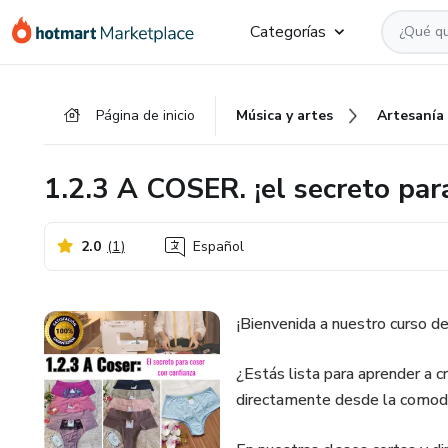
Ir
Ir
Ir
Categorías
al
a
al
contenido
la
pie
principal
página
de
Página de inicio
Música y artes
Artesanía
de
página
pago
1.2.3 A COSER. ¡el secreto par
2.0
(
1
)
Español
¡Bienvenida a nuestro curso de
¿Estás lista para aprender a c
directamente desde la comodid