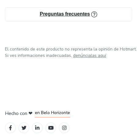
Preguntas frecuentes
El contenido de este producto no representa la opinión de Hotmart.
Si ves informaciones inadecuadas,
denúncialas aquí
en Ciudad de México
en Bogotá
en Amsterdam
en Madrid
en Belo Horizonte
Hecho con
❤