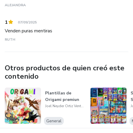
ALEJANDRA
1
07/09/2025
Venden puras mentiras
RUTH
Otros productos de quien creó este
contenido
Plantillas de
S
Origami premiun
S
Joel Neyder Ortiz Ventura
General