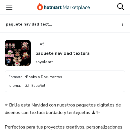
Ir
Ir
Ir
al
a
al
contenido
la
pie
principal
página
de
paquete navidad textura
de
página
pago
paquete navidad textura
soyaleart
Formato
:
eBooks o Documentos
Idioma
:
Español
⭐ Brilla esta Navidad con nuestros paquetes digitales de
diseños con textura bordado y lentejuelas 🎄✨
Perfectos para tus proyectos creativos, personalizaciones