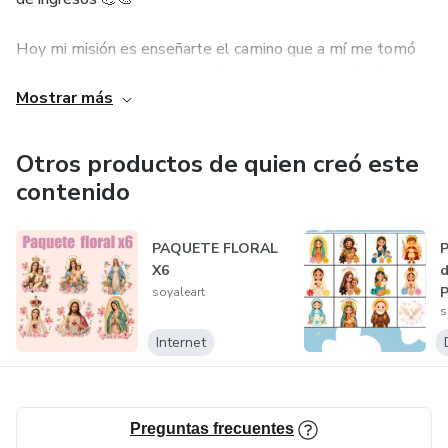
Hoy mi misión es enseñarte el camino que a mí me tomó
tiempo descubrir, para que tú puedas avanzar más rápido,
Mostrar más
con claridad y sin complicarte.
A través de mis recursos digitales, quiero inspirarte a dar
Otros productos de quien creó este
ese primer paso, desarrollar tu creatividad y comenzar tu
contenido
propio emprendimiento con confianza 🚀
PAQUETE FLORAL
P
Si yo pude hacerlo, tú también puedes ✨
X6
d
soyaleart
Bienvenida(o) a esta comunidad de soñadores que
s
decidieron convertir sus ideas en realidad 🌟
Internet
Preguntas frecuentes