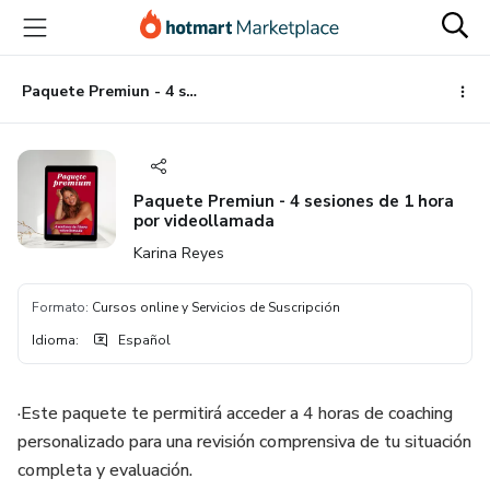
Ir
Ir
Ir
al
a
al
contenido
la
pie
principal
página
de
Paquete Premiun - 4 sesiones de 1 hora por videollamada
de
página
pago
Paquete Premiun - 4 sesiones de 1 hora
por videollamada
Karina Reyes
Formato
:
Cursos online y Servicios de Suscripción
Idioma
:
Español
·Este paquete te permitirá acceder a 4 horas de coaching
personalizado para una revisión comprensiva de tu situación
completa y evaluación.