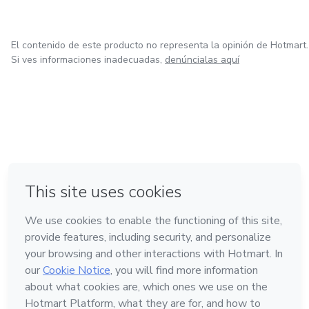
El contenido de este producto no representa la opinión de Hotmart.
Si ves informaciones inadecuadas,
denúncialas aquí
en Bogotá
en Amsterdam
en Madrid
en Ciudad de México
Hecho con
❤
en Belo Horizonte
Conoce Hotmart
Idioma