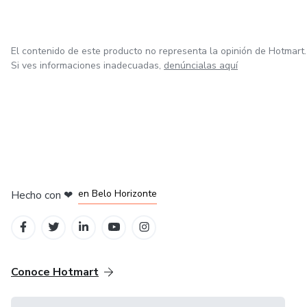
El contenido de este producto no representa la opinión de Hotmart.
Si ves informaciones inadecuadas,
denúncialas aquí
en Ciudad de México
en Bogotá
en Amsterdam
en Madrid
en Belo Horizonte
Hecho con
❤
Conoce Hotmart