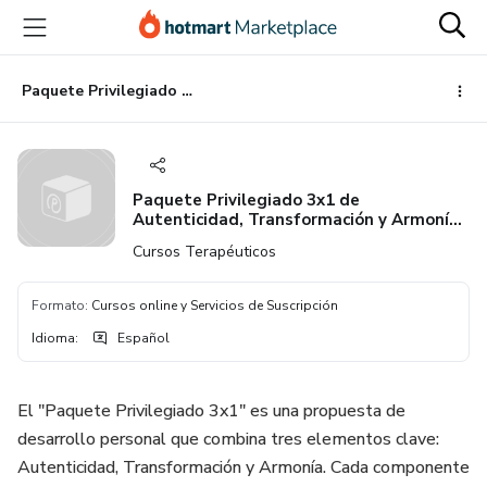
Ir
Ir
Ir
al
a
al
contenido
la
pie
principal
página
de
Paquete Privilegiado 3x1 de Autenticidad, Transformación y Armonía + Garantía + Soporte Personalizado
de
página
pago
Paquete Privilegiado 3x1 de
Autenticidad, Transformación y Armonía
+ Garantía + Soporte Personalizado
Cursos Terapéuticos
Formato
:
Cursos online y Servicios de Suscripción
Idioma
:
Español
El "Paquete Privilegiado 3x1" es una propuesta de
desarrollo personal que combina tres elementos clave:
Autenticidad, Transformación y Armonía. Cada componente