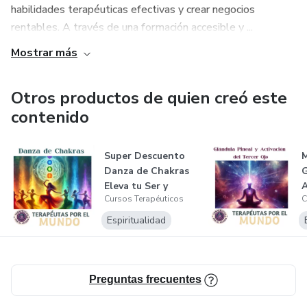
habilidades terapéuticas efectivas y crear negocios
rentables. A través de una formación accesible y ...
Mostrar más
Otros productos de quien creó este
contenido
Super Descuento
Danza de Chakras
G
Eleva tu Ser y
A
Cursos Terapéuticos
C
Transforma t...
T
Espiritualidad
Preguntas frecuentes