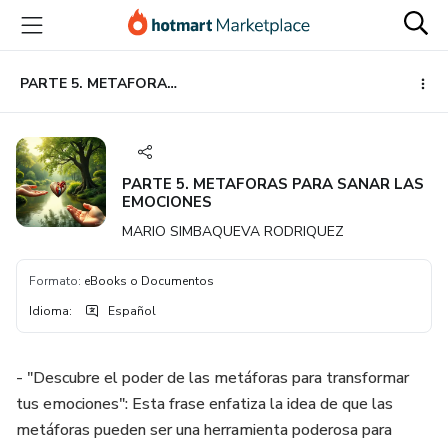
Ir
Ir
Ir
al
a
al
contenido
la
pie
principal
página
de
PARTE 5. METAFORAS PARA SANAR LAS EMOCIONES
de
página
pago
PARTE 5. METAFORAS PARA SANAR LAS
EMOCIONES
MARIO SIMBAQUEVA RODRIQUEZ
Formato
:
eBooks o Documentos
Idioma
:
Español
- "Descubre el poder de las metáforas para transformar
tus emociones": Esta frase enfatiza la idea de que las
metáforas pueden ser una herramienta poderosa para