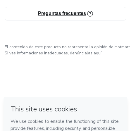
Preguntas frecuentes
El contenido de este producto no representa la opinión de Hotmart.
Si ves informaciones inadecuadas,
denúncialas aquí
en Bogotá
en Amsterdam
en Madrid
en Ciudad de México
Hecho con
❤
en Belo Horizonte