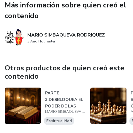
Más información sobre quien creó el
sanación emocional": Esta frase posiciona el libro como una
fuente de sabiduría y guía para la sanación emocional.
contenido
- "Aprende a identificar y transformar patrones
MARIO SIMBAQUEVA RODRIQUEZ
emocionales negativos"
3 Año Hotmarter
- "Descubre metáforas poderosas para manejar el estrés y
la ansiedad"
Otros productos de quien creó este
- "Encuentra herramientas para cultivar la autoestima y la
contenido
confianza"
PARTE
- "Sanar las heridas del pasado y vivir un presente más
3.DESBLOQUEA EL
pleno"
PODER DE LAS
MARIO SIMBAQUEVA RODRIQUEZ
ESCRITURAS
Espiritualidad