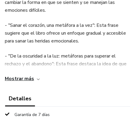
cambiar la forma en que se sienten y se manejan las
emociones difíciles.
- "Sanar el corazón, una metáfora a la vez": Esta frase
sugiere que el libro ofrece un enfoque gradual y accesible
para sanar las heridas emocionales.
- "De la oscuridad a la luz: metáforas para superar el
rechazo y el abandono": Esta frase destaca la idea de que
el libro puede ayudar a las personas a superar emociones
Mostrar más
dolorosas y encontrar la esperanza.
- "Miedo, ira, preocupaciones: metáforas para domar las
Detalles
emociones que te controlan": Esta frase enfatiza la idea de
que el libro ofrece herramientas para manejar y superar
Garantía de 7 días
emociones abrumadoras.
- "La sabiduría de las metáforas: un camino hacia la